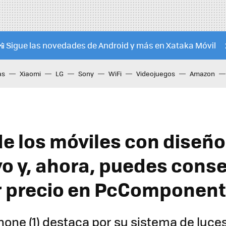
📲 Sigue las novedades de Android y más en Xataka Móvil
as
Xiaomi
LG
Sony
WiFi
Videojuegos
Amazon
de los móviles con diseñ
vo y, ahora, puedes conse
r precio en PcComponen
hone (1) destaca por su sistema de luce