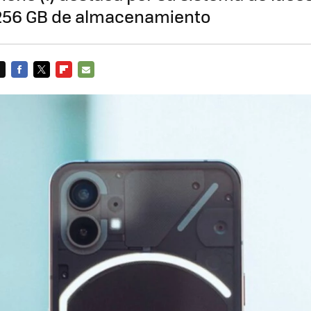
256 GB de almacenamiento
FACEBOOK
TWITTER
FLIPBOARD
E-
MAIL