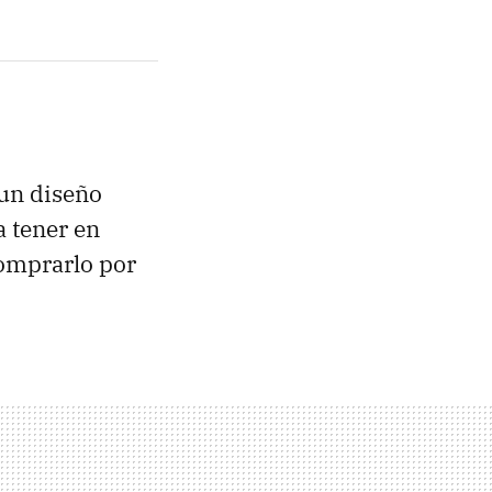
 un diseño
a tener en
omprarlo por