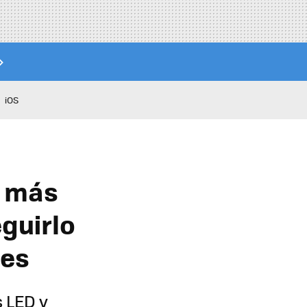
iOS
o más
guirlo
tes
s LED y