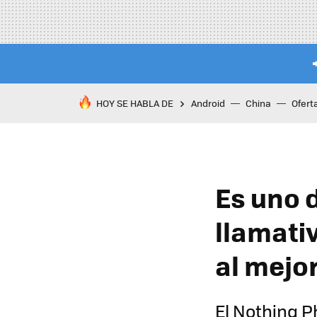
HOY SE HABLA DE
Android
China
Ofert
Es uno 
llamati
al mejo
El Nothing P