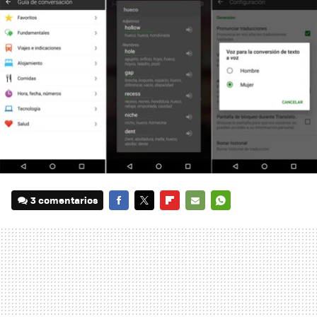
3 comentarios
FACEBOOK
TWITTER
FLIPBOARD
E-
WHATSAPP
MAIL