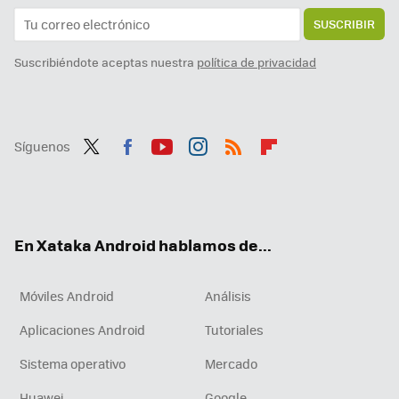
SUSCRIBIR
Suscribiéndote aceptas nuestra
política de privacidad
Síguenos
Twit
Fac
You
Inst
RSS
Flip
ter
ebo
tub
agr
boa
ok
e
am
rd
En Xataka Android hablamos de...
Móviles Android
Análisis
Aplicaciones Android
Tutoriales
Sistema operativo
Mercado
Huawei
Google