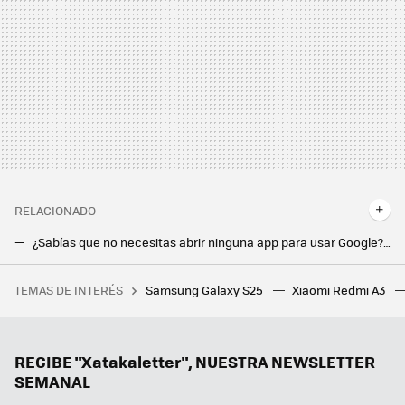
RELACIONADO
¿Sabías que no necesitas abrir ninguna app para usar Google? Así lo tengo siempre a mano en mi móvil
El widget de Google se ha actualizado con un montón de opciones de personalización. Hay un pero: se han olvidado de Android
TEMAS DE INTERÉS
Samsung Galaxy S25
Xiaomi Redmi A3
Una jardinera ganó más de un millón de euros por el fallo de una web de juegos. Le dijeron que solo le pagarían 20.000, y ha ganado el juicio
La gran revolución que Google prepara con Gemini: respuestas personalizadas basadas en tu historial
La nueva actualización de Android trae una sorpresa de lo más útil para todo el mundo: un temporizador
RECIBE "Xatakaletter", NUESTRA NEWSLETTER
SEMANAL