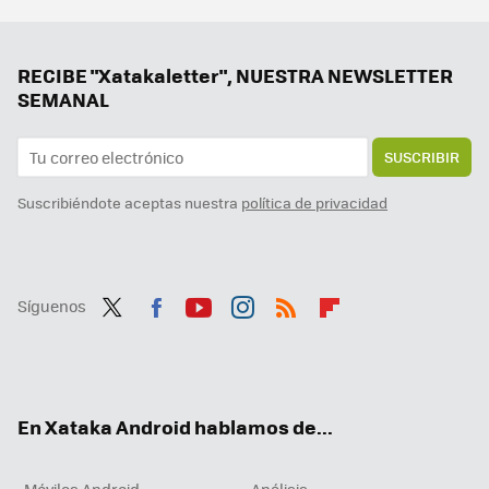
Adiós a las toallas húmedas este invierno: Create tiene la solución y son estos toalleros eléctricos
15 años más tarde, WhatsApp ya no quiere usar los contactos de tu móvil, sino los suyos propios. Todo lo que va a cambiar
Samsung quiere poner en tus manos un enfermero digital y personal. Ahora esta aplicación de los Galaxy se actualiza con registros médicos
RECIBE "Xatakaletter", NUESTRA NEWSLETTER
SEMANAL
SUSCRIBIR
Suscribiéndote aceptas nuestra
política de privacidad
Síguenos
Twit
Fac
You
Inst
RSS
Flip
ter
ebo
tub
agr
boa
ok
e
am
rd
En Xataka Android hablamos de...