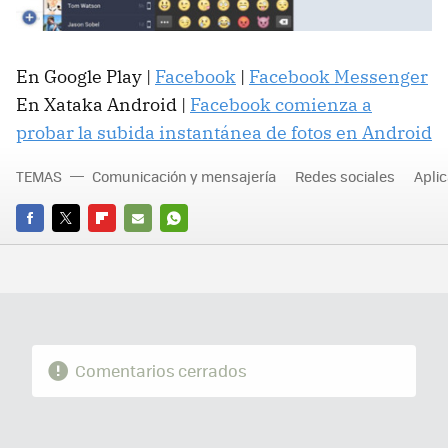
En Google Play |
Facebook
|
Facebook Messenger
En Xataka Android |
Facebook comienza a
probar la subida instantánea de fotos en Android
TEMAS
Comunicación y mensajería
Redes sociales
Apli
FACEBOOK
TWITTER
FLIPBOARD
E-
WHATSAPP
MAIL
Comentarios cerrados