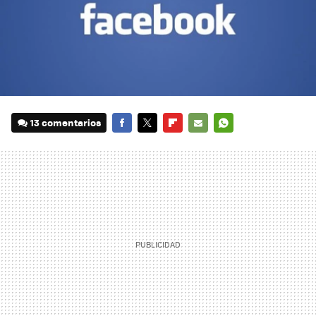
13 comentarios
FACEBOOK
TWITTER
FLIPBOARD
E-
WHATSAPP
MAIL