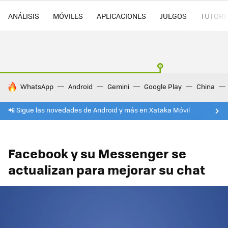
ANÁLISIS
MÓVILES
APLICACIONES
JUEGOS
TUTORI
HOY SE HABLA DE
WhatsApp
Android
Gemini
Google Play
China
📲 Sigue las novedades de Android y más en Xataka Móvil
Facebook y su Messenger se
actualizan para mejorar su chat