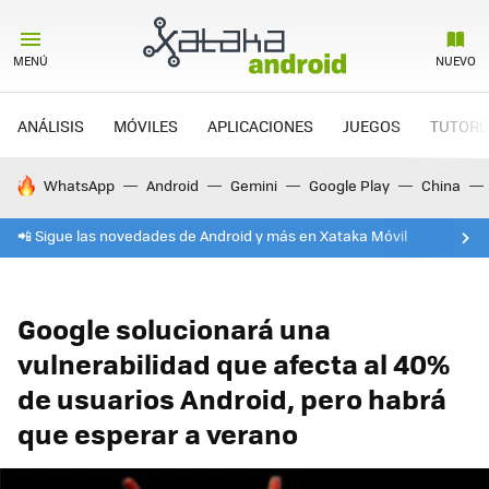
MENÚ
NUEVO
ANÁLISIS
MÓVILES
APLICACIONES
JUEGOS
TUTORI
HOY SE HABLA DE
WhatsApp
Android
Gemini
Google Play
China
📲 Sigue las novedades de Android y más en Xataka Móvil
Google solucionará una
vulnerabilidad que afecta al 40%
de usuarios Android, pero habrá
que esperar a verano