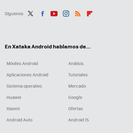
Síguenos
Twit
Fac
You
Inst
RSS
Flip
ter
ebo
tub
agr
boa
ok
e
am
rd
En Xataka Android hablamos de...
Móviles Android
Análisis
Aplicaciones Android
Tutoriales
Sistema operativo
Mercado
Huawei
Google
Xiaomi
Ofertas
Android Auto
Android 15