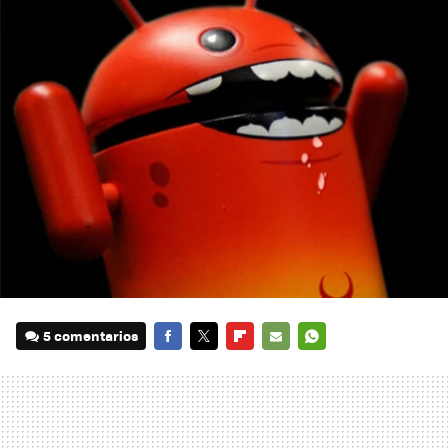
5 comentarios
FACEBOOK
TWITTER
FLIPBOARD
E-
WHATSAPP
MAIL