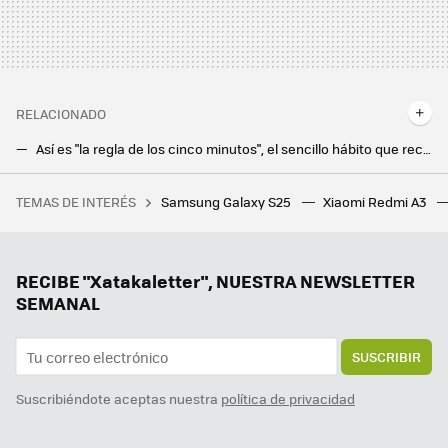
RELACIONADO
Así es "la regla de los cinco minutos", el sencillo hábito que recomiendan los expertos para evitar que hackeen tu móvil
Un nuevo malware afecta a más de 1 millón de Android TV Boxes, los investigadores todavía no saben cómo ha sucedido
TEMAS DE INTERÉS
Samsung Galaxy S25
Xiaomi Redmi A3
Yo también cometía este error al usar el horno en casa, hasta que me enteré que podía causar daños en los muebles de la cocina
Me he enganchado al Mahjong, el juego de mesa chino, y estas son mis apps favoritas para jugarlo gratis
La gran revolución que Google prepara con Gemini: respuestas personalizadas basadas en tu historial
RECIBE "Xatakaletter", NUESTRA NEWSLETTER
SEMANAL
SUSCRIBIR
Suscribiéndote aceptas nuestra
política de privacidad