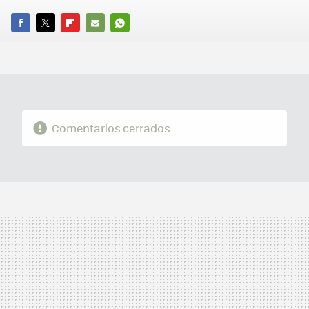
FACEBOOK
TWITTER
FLIPBOARD
E-
WHATSAPP
MAIL
Comentarios cerrados