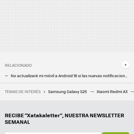
RELACIONADO
No actualizaré mi móvil a Android 16 si las nuevas notificaciones y ajustes rápidos son así
Android TV tiene varios ajustes para que tu tele suene mucho mejor. Merece la pena configurarlos
TEMAS DE INTERÉS
Samsung Galaxy S25
Xiaomi Redmi A3
Hemos probado la IA conversacional de Sesame. Es la experiencia más cercana a una "voz humana" que hemos visto
Android acaba de anunciar toda una oleada de novedades. Mi favorita es una función para detectar estafas con IA
El retraso de One UI 7 puede generar un efecto imprevisto de cara a la llegada de One UI 8: adiós a las actualizaciones intermedias
RECIBE "Xatakaletter", NUESTRA NEWSLETTER
SEMANAL