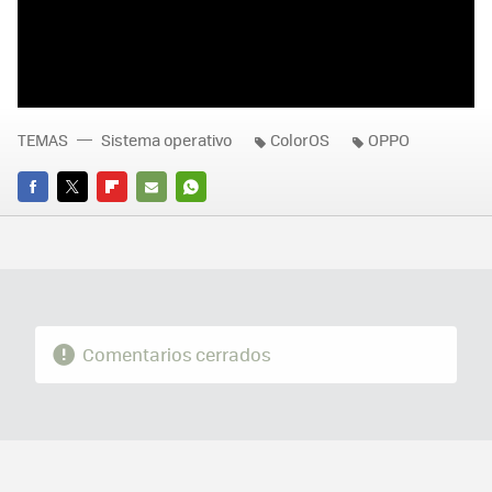
TEMAS
Sistema operativo
ColorOS
OPPO
FACEBOOK
TWITTER
FLIPBOARD
E-
WHATSAPP
MAIL
Comentarios cerrados