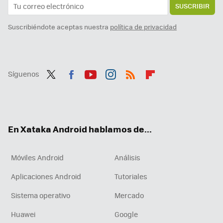
SUSCRIBIR
Suscribiéndote aceptas nuestra
política de privacidad
Síguenos
Twit
Fac
You
Inst
RSS
Flip
ter
ebo
tub
agr
boa
ok
e
am
rd
En Xataka Android hablamos de...
Móviles Android
Análisis
Aplicaciones Android
Tutoriales
Sistema operativo
Mercado
Huawei
Google