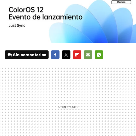
Sin comentarios
FACEBOOK
TWITTER
FLIPBOARD
E-
WHATSAPP
MAIL