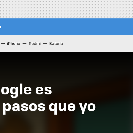
iPhone
Redmi
Batería
oogle es
 pasos que yo