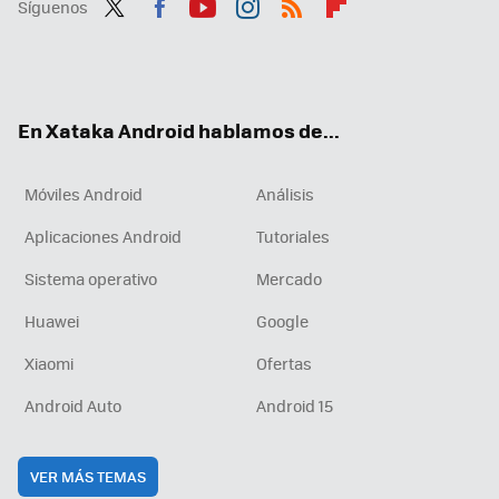
Síguenos
Twit
Fac
You
Inst
RSS
Flip
ter
ebo
tub
agr
boa
ok
e
am
rd
En Xataka Android hablamos de...
Móviles Android
Análisis
Aplicaciones Android
Tutoriales
Sistema operativo
Mercado
Huawei
Google
Xiaomi
Ofertas
Android Auto
Android 15
VER MÁS TEMAS