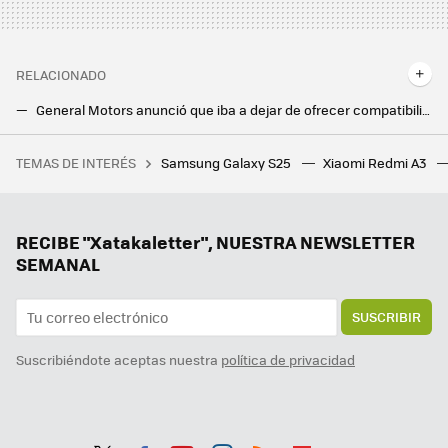
RELACIONADO
General Motors anunció que iba a dejar de ofrecer compatibilidad con Android Auto. Ahora parece estar pensándoselo de nuevo
Android Auto se lleva mal con Android 15: no podrás usarlo si tienes estos Google Pixel
TEMAS DE INTERÉS
Samsung Galaxy S25
Xiaomi Redmi A3
Fue a una entrevista de trabajo de Apple y acabaron haciéndole preguntas sobre huevos, monedas y cajas vacías
Por fin el aspecto más oscuro de Android ve la luz. Ahora nuestros móviles durarán tanto que volverán a ir lentos
Android acaba de anunciar toda una oleada de novedades. Mi favorita es una función para detectar estafas con IA
RECIBE "Xatakaletter", NUESTRA NEWSLETTER
SEMANAL
SUSCRIBIR
Suscribiéndote aceptas nuestra
política de privacidad