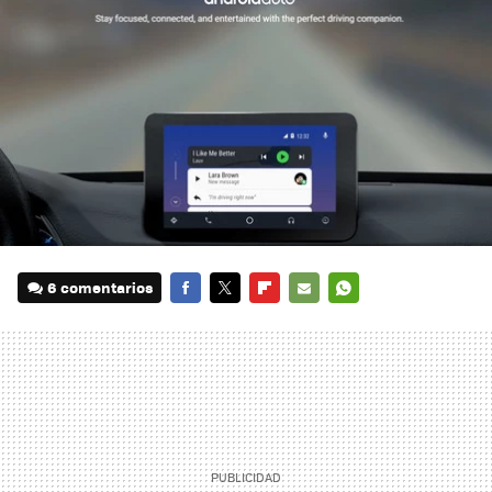
6 comentarios
FACEBOOK
TWITTER
FLIPBOARD
E-
WHATSAPP
MAIL