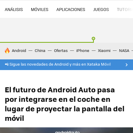
ANÁLISIS
MÓVILES
APLICACIONES
JUEGOS
TUTORI
HOY SE HABLA DE
Android
China
Ofertas
iPhone
Xiaomi
NASA
📲 Sigue las novedades de Android y más en Xataka Móvil
El futuro de Android Auto pasa
por integrarse en el coche en
lugar de proyectar la pantalla del
móvil