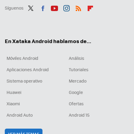
Síguenos
Twit
Fac
You
Inst
RSS
Flip
ter
ebo
tub
agr
boa
ok
e
am
rd
En Xataka Android hablamos de...
Móviles Android
Análisis
Aplicaciones Android
Tutoriales
Sistema operativo
Mercado
Huawei
Google
Xiaomi
Ofertas
Android Auto
Android 15
VER MÁS TEMAS