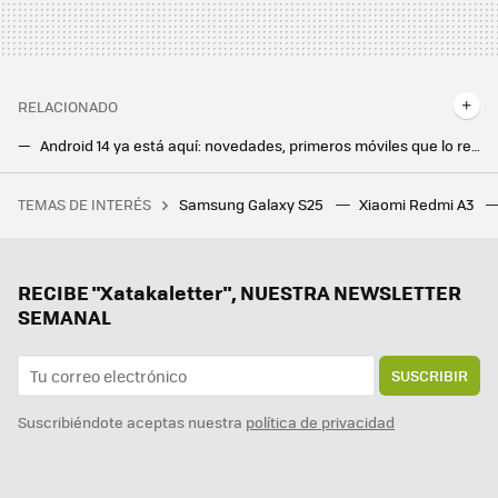
RELACIONADO
Android 14 ya está aquí: novedades, primeros móviles que lo reciben y cómo actualizar
Android 14 se queda corto para lo que viene: estas son las novedades que llegarán después del lanzamiento
TEMAS DE INTERÉS
Samsung Galaxy S25
Xiaomi Redmi A3
Esta smart TV de 50 pulgadas es uno de los chollos anticipados del Black Friday que quiero recomendarte
La peor pesadilla de Google es una posibilidad real. Estados Unidos quiere que venda Chrome, según Bloomberg
Google quiere llevar Android a los ordenadores. Y para eso sólo hay un camino: acabar con Chrome OS, según Android Authority
RECIBE "Xatakaletter", NUESTRA NEWSLETTER
SEMANAL
SUSCRIBIR
Suscribiéndote aceptas nuestra
política de privacidad