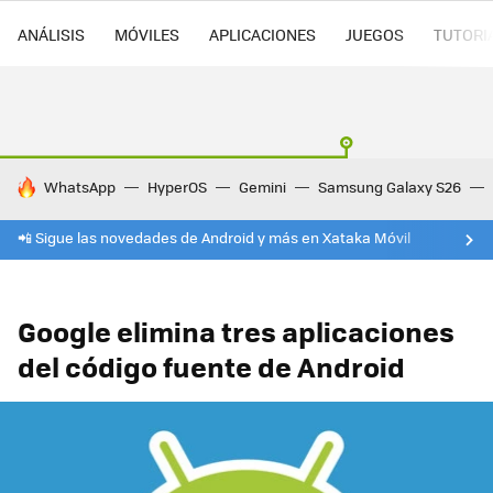
ANÁLISIS
MÓVILES
APLICACIONES
JUEGOS
TUTORI
HOY SE HABLA DE
WhatsApp
HyperOS
Gemini
Samsung Galaxy S26
📲 Sigue las novedades de Android y más en Xataka Móvil
Google elimina tres aplicaciones
del código fuente de Android