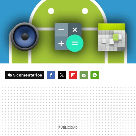
5 comentarios
FACEBOOK
TWITTER
FLIPBOARD
E-
WHATSAPP
MAIL