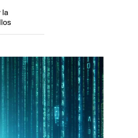
 la
llos