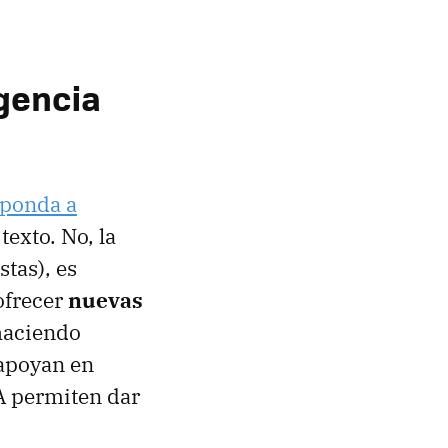
igencia
sponda a
exto. No, la
stas), es
ofrecer
nuevas
 haciendo
 apoyan en
IA permiten dar