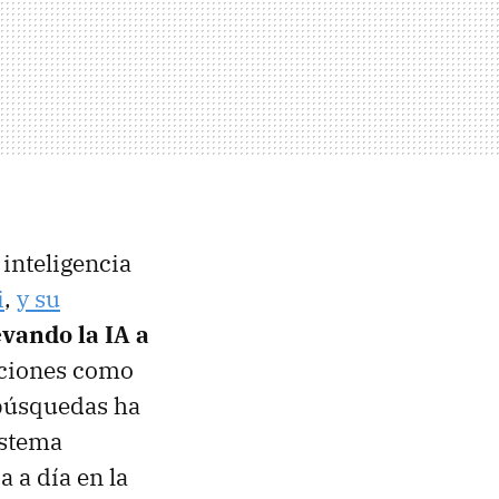
 inteligencia
i
,
y su
evando la IA a
aciones como
 búsquedas ha
istema
 a día en la