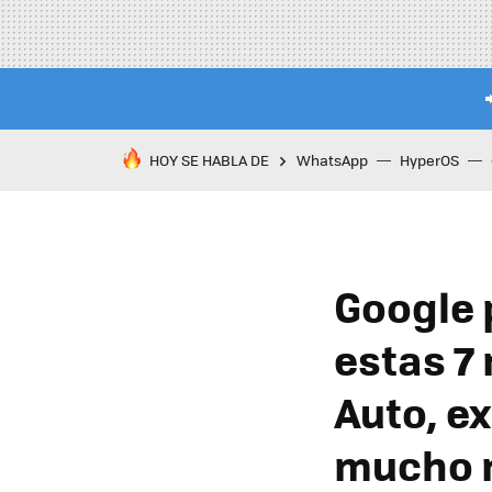
HOY SE HABLA DE
WhatsApp
HyperOS
Google 
estas 7 
Auto, e
mucho 