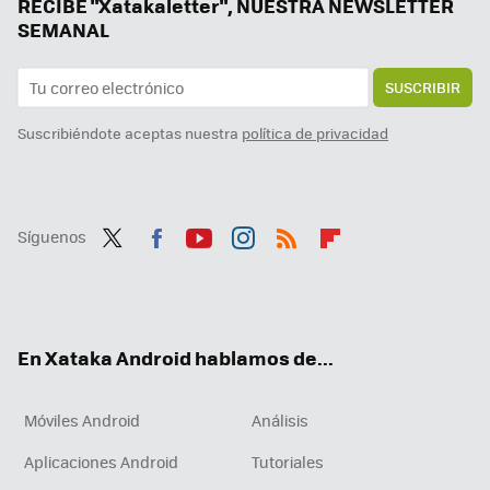
Puedes instalar WhatsApp en tu tele con Android TV y es más útil de lo que parece
RECIBE "Xatakaletter", NUESTRA NEWSLETTER
SEMANAL
SUSCRIBIR
Suscribiéndote aceptas nuestra
política de privacidad
Síguenos
Twit
Fac
You
Inst
RSS
Flip
ter
ebo
tub
agr
boa
ok
e
am
rd
En Xataka Android hablamos de...
Móviles Android
Análisis
Aplicaciones Android
Tutoriales