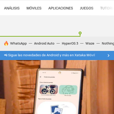
ANÁLISIS
MÓVILES
APLICACIONES
JUEGOS
TUTORI
HOY SE HABLA DE
WhatsApp
Android Auto
HyperOS 3
Waze
Nothin
📲 Sigue las novedades de Android y más en Xataka Móvil