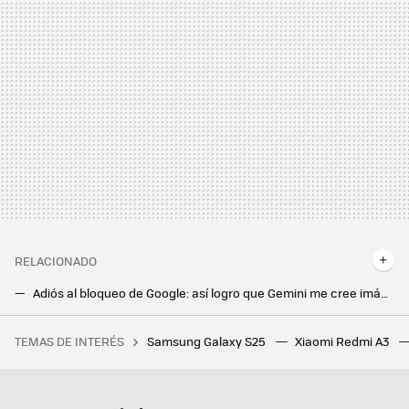
RELACIONADO
Adiós al bloqueo de Google: así logro que Gemini me cree imágenes
Los Samsung Galaxy tienen un superpoder tan útil que no puedo dejar de usarlo: llegó con One UI 6.1 y esto es lo que puede hacer
TEMAS DE INTERÉS
Samsung Galaxy S25
Xiaomi Redmi A3
Decir adiós a la falta de espacio en tu PC no es nada caro. Este SSD Western Digital de 2 TB es un buen ejemplo
Cómo solicitar el “carné para jubilados” y aprovechar los descuentos. Así puedes pedirlo desde tu móvil Android