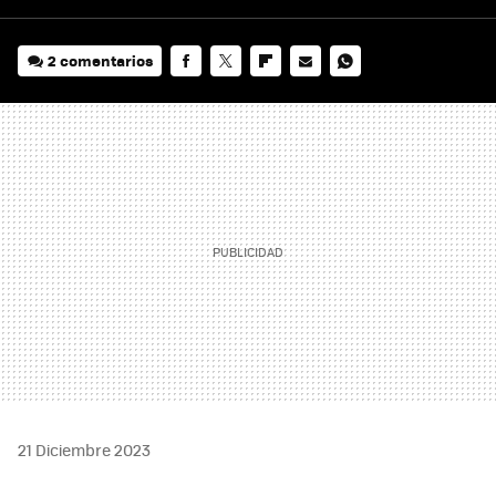
2 comentarios
FACEBOOK
TWITTER
FLIPBOARD
E-
WHATSAPP
MAIL
21 Diciembre 2023