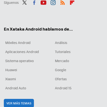
Síguenos
Twit
Fac
You
Inst
RSS
Flip
ter
ebo
tub
agr
boa
ok
e
am
rd
En Xataka Android hablamos de...
Móviles Android
Análisis
Aplicaciones Android
Tutoriales
Sistema operativo
Mercado
Huawei
Google
Xiaomi
Ofertas
Android Auto
Android 15
VER MÁS TEMAS