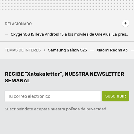
RELACIONADO
OxygenOS 15 lleva Android 15 a los móviles de OnePlus. La presentación es inminente y actualizará sus móviles con mucha IA
Este OnePlus estrena Android 15 con la actualización a OxygenOS 15. Ya puedes descargarla
TEMAS DE INTERÉS
Samsung Galaxy S25
Xiaomi Redmi A3
He probado muchas herramientas para eliminar mi ruido de fondo en las videollamadas y éstas son las que más me han gustado
Por fin el aspecto más oscuro de Android ve la luz. Ahora nuestros móviles durarán tanto que volverán a ir lentos
Android acaba de anunciar toda una oleada de novedades. Mi favorita es una función para detectar estafas con IA
RECIBE "Xatakaletter", NUESTRA NEWSLETTER
SEMANAL
SUSCRIBIR
Suscribiéndote aceptas nuestra
política de privacidad