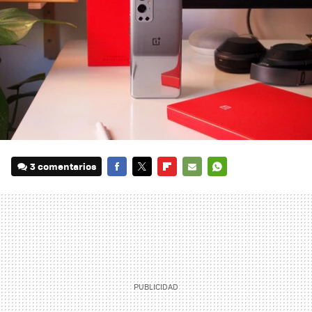
3 comentarios
FACEBOOK
TWITTER
FLIPBOARD
E-
WHATSAPP
MAIL