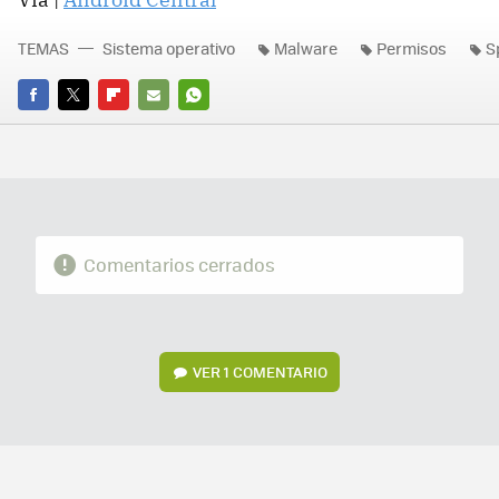
TEMAS
Sistema operativo
Malware
Permisos
S
FACEBOOK
TWITTER
FLIPBOARD
E-
WHATSAPP
MAIL
Comentarios cerrados
VER
1 COMENTARIO