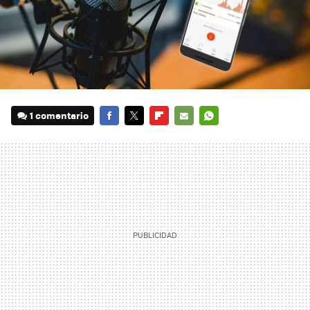
1 comentario
FACEBOOK
TWITTER
FLIPBOARD
E-
WHATSAPP
MAIL