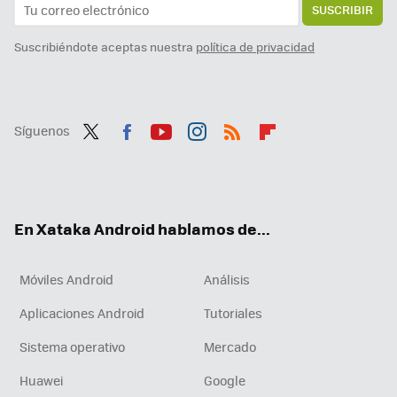
SUSCRIBIR
Suscribiéndote aceptas nuestra
política de privacidad
Síguenos
Twit
Fac
You
Inst
RSS
Flip
ter
ebo
tub
agr
boa
ok
e
am
rd
En Xataka Android hablamos de...
Móviles Android
Análisis
Aplicaciones Android
Tutoriales
Sistema operativo
Mercado
Huawei
Google