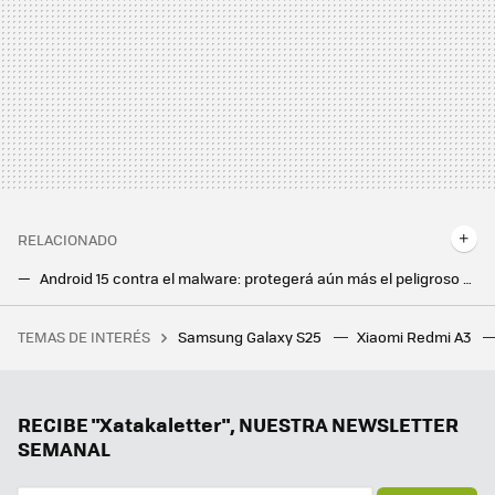
RELACIONADO
Android 15 contra el malware: protegerá aún más el peligroso permiso de accesibilidad
Android 13 sigue en cabeza y Android 14 en quinto puesto: así quedan las versiones de Android más usadas en 2024
TEMAS DE INTERÉS
Samsung Galaxy S25
Xiaomi Redmi A3
Hay 28 milmillonarios por las criptomonedas en el mundo. Solo 11 de ellos lo son por invertir en bitcoin
Estas funciones llegaron con Android 15 y no puedo vivir sin ellas. Precisamente por eso se ha convertido en mi versión favorita
Samsung acelera con One UI 8 para que llegue antes que nunca. Mientras tanto, continúa la espera de One UI 7
RECIBE "Xatakaletter", NUESTRA NEWSLETTER
SEMANAL