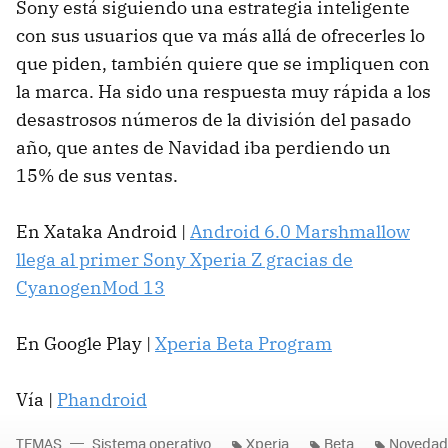
Sony está siguiendo una estrategia inteligente
con sus usuarios que va más allá de ofrecerles lo
que piden, también quiere que se impliquen con
la marca. Ha sido una respuesta muy rápida a los
desastrosos números de la división del pasado
año, que antes de Navidad iba perdiendo un
15% de sus ventas.
En Xataka Android |
Android 6.0 Marshmallow
llega al primer Sony Xperia Z gracias de
CyanogenMod 13
En Google Play |
Xperia Beta Program
Vía |
Phandroid
TEMAS
Sistema operativo
Xperia
Beta
Novedad