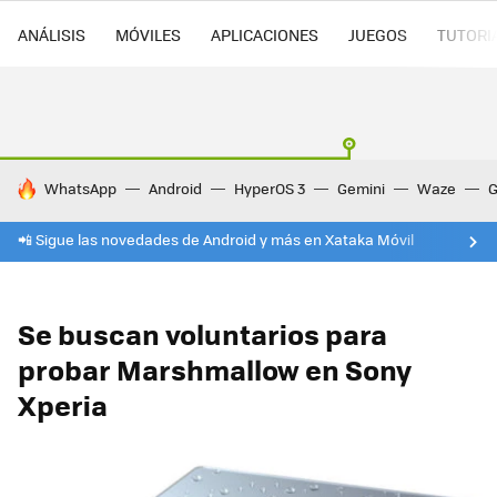
ANÁLISIS
MÓVILES
APLICACIONES
JUEGOS
TUTORI
HOY SE HABLA DE
WhatsApp
Android
HyperOS 3
Gemini
Waze
G
📲 Sigue las novedades de Android y más en Xataka Móvil
Se buscan voluntarios para
probar Marshmallow en Sony
Xperia