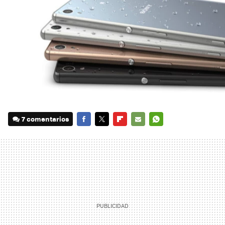
7 comentarios
FACEBOOK
TWITTER
FLIPBOARD
E-
WHATSAPP
MAIL