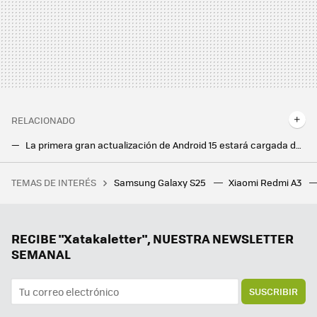
RELACIONADO
La primera gran actualización de Android 15 estará cargada de novedades y ya puedes probar algunas en tu Pixel
Android 15 QPR1 Beta 3.1 llega de la nada y soluciona un montón de problemas (algunos de ellos bastante molestos)
TEMAS DE INTERÉS
Samsung Galaxy S25
Xiaomi Redmi A3
La debacle demográfica en Europa, expuesta en este mapa con un invitado engañoso: Mónaco
Estas funciones llegaron con Android 15 y no puedo vivir sin ellas. Precisamente por eso se ha convertido en mi versión favorita
Samsung acelera con One UI 8 para que llegue antes que nunca. Mientras tanto, continúa la espera de One UI 7
RECIBE "Xatakaletter", NUESTRA NEWSLETTER
SEMANAL
SUSCRIBIR