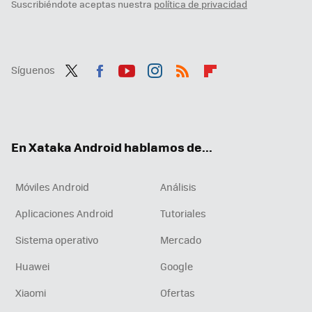
Suscribiéndote aceptas nuestra
política de privacidad
Síguenos
Twit
Fac
You
Inst
RSS
Flip
ter
ebo
tub
agr
boa
ok
e
am
rd
En Xataka Android hablamos de...
Móviles Android
Análisis
Aplicaciones Android
Tutoriales
Sistema operativo
Mercado
Huawei
Google
Xiaomi
Ofertas