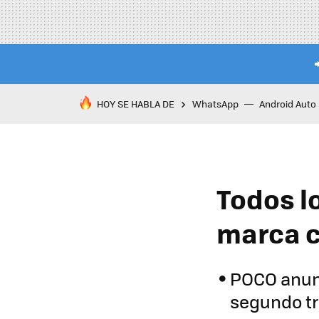
HOY SE HABLA DE
WhatsApp
Android Auto
Todos l
marca c
POCO anun
segundo tr