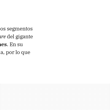
rsos segmentos
are
del gigante
nes
. En su
a, por lo que