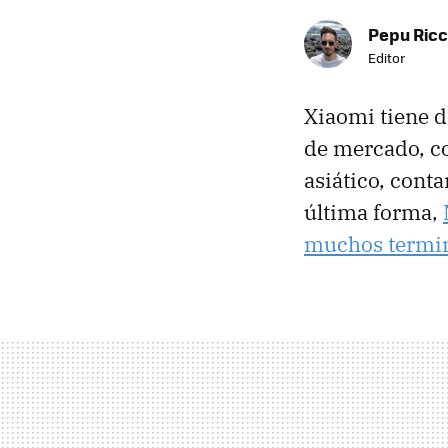
Pepu Ric
Editor
Xiaomi tiene d
de mercado, c
asiático, cont
última forma,
muchos termi