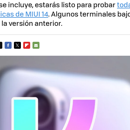
 se incluye, estarás listo para probar
tod
icas de MIUI 14
. Algunos terminales baj
 la versión anterior.
FACEBOOK
TWITTER
FLIPBOARD
E-
MAIL