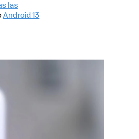
as las
o
Android 13