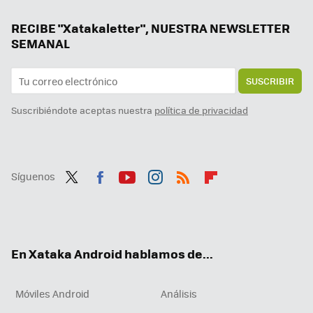
La cámara de Google para los Pixel se actualiza con una novedad inédita: conectar cámaras remotas
Google la lía en todo el mundo y estos Chromecast dejan de funcionar: reiniciarlos no sirve de nada
RECIBE "Xatakaletter", NUESTRA NEWSLETTER
SEMANAL
SUSCRIBIR
Suscribiéndote aceptas nuestra
política de privacidad
Síguenos
Twit
Fac
You
Inst
RSS
Flip
ter
ebo
tub
agr
boa
ok
e
am
rd
En Xataka Android hablamos de...
Móviles Android
Análisis