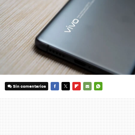
Sin comentarios
FACEBOOK
TWITTER
FLIPBOARD
E-
WHATSAPP
MAIL