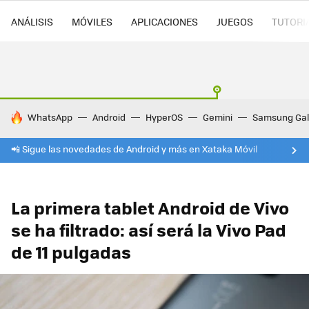
ANÁLISIS
MÓVILES
APLICACIONES
JUEGOS
TUTORI
HOY SE HABLA DE
WhatsApp
Android
HyperOS
Gemini
Samsung Gal
📲 Sigue las novedades de Android y más en Xataka Móvil
La primera tablet Android de Vivo
se ha filtrado: así será la Vivo Pad
de 11 pulgadas