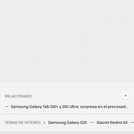
RELACIONADO
Samsung Galaxy Tab S10+ y S10 Ultra: sorpresa en el procesador, pantallas de lujo e IA por todas partes para hacerle frente a los iPad
Una tablet para recordarle a los mayores que se tomen sus medicinas a tiempo. Así es el proyecto piloto de la tablet Atenea
TEMAS DE INTERÉS
Samsung Galaxy S25
Xiaomi Redmi A3
Leroy Merlin tiene el kit solar perfecto para terrazas: sin obras y pensado para ahorrar en la factura