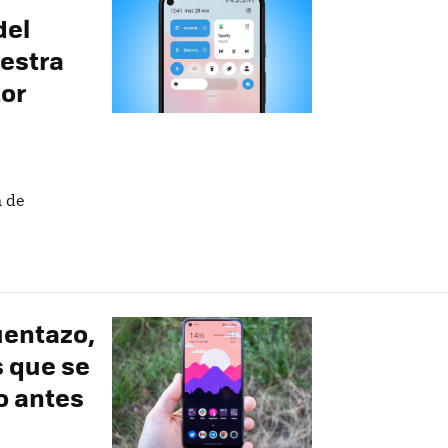
del
estra
tor
n de
uentazo,
s que se
o antes