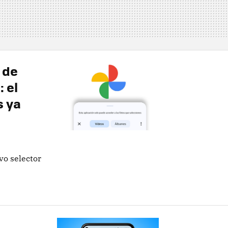
 de
 el
s ya
vo selector