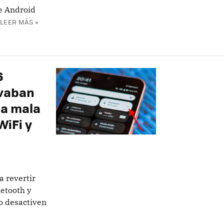
de Android
LEER MÁS »
6
evaban
na mala
WiFi y
a revertir
uetooth y
o desactiven