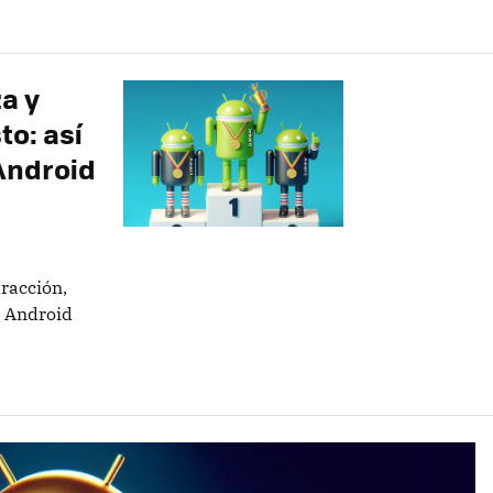
a y
to: así
Android
racción,
s Android