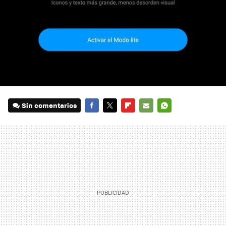
Sin comentarios
FACEBOOK
TWITTER
FLIPBOARD
E-
WHATSAPP
MAIL