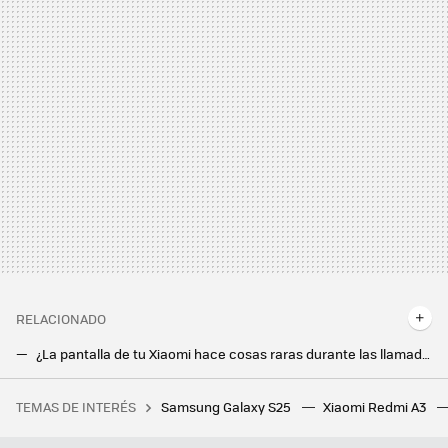
RELACIONADO
¿La pantalla de tu Xiaomi hace cosas raras durante las llamadas? Esto es lo que puedes hacer para remediarlo
Todas las maneras de ajustar el brillo de pantalla en tu móvil Xiaomi
TEMAS DE INTERÉS
Samsung Galaxy S25
Xiaomi Redmi A3
No es un error: Lidl tiene su set básico para Smart Home a un precio nunca visto