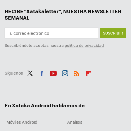
RECIBE "Xatakaletter", NUESTRA NEWSLETTER
SEMANAL
SUSCRIBIR
Suscribiéndote aceptas nuestra
política de privacidad
Síguenos
Twit
Fac
You
Inst
RSS
Flip
ter
ebo
tub
agr
boa
ok
e
am
rd
En Xataka Android hablamos de...
Móviles Android
Análisis