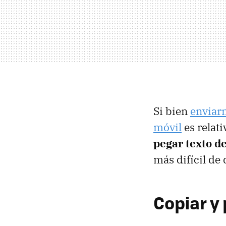
Si bien
enviar
móvil
es relat
pegar texto 
más difícil de
Copiar y 