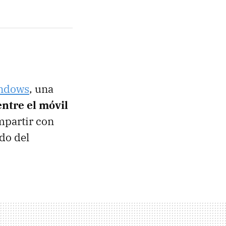
indows
, una
entre el móvil
mpartir con
do del