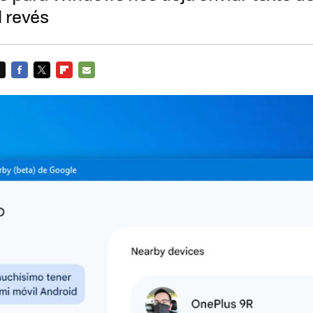
 revés
FACEBOOK
TWITTER
FLIPBOARD
E-
MAIL