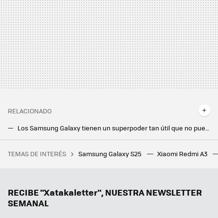
RELACIONADO
Los Samsung Galaxy tienen un superpoder tan útil que no puedo dejar de usarlo: llegó con One UI 6.1 y esto es lo que puede hacer
Google Maps para Android: los problemas más comunes y sus soluciones
TEMAS DE INTERÉS
Samsung Galaxy S25
Xiaomi Redmi A3
El caradura más grande de Age of Empires 2 que ganó un torneo con la estrategia más estúpida que podría pasarte por la cabeza
Qué es el puerto OBD: así de fácil es ver todo lo que le pasa al coche desde el móvil y sin tener que ir al taller
La DGT está pintando cada vez más líneas rojas en las carreteras de España: qué significa y como afecta a los conductores
RECIBE "Xatakaletter", NUESTRA NEWSLETTER
SEMANAL