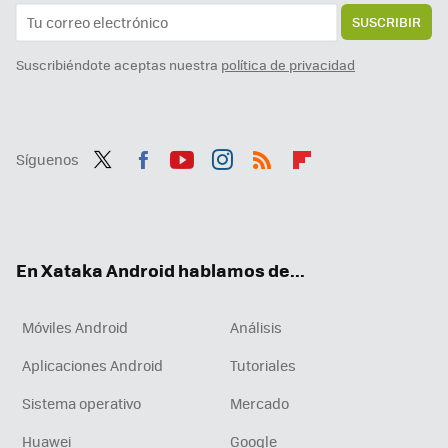
SUSCRIBIR
Suscribiéndote aceptas nuestra
política de privacidad
Síguenos
Twit
Fac
You
Inst
RSS
Flip
ter
ebo
tub
agr
boa
ok
e
am
rd
En Xataka Android hablamos de...
Móviles Android
Análisis
Aplicaciones Android
Tutoriales
Sistema operativo
Mercado
Huawei
Google