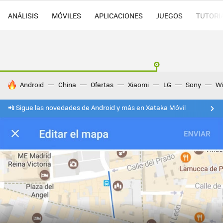
ANÁLISIS
MÓVILES
APLICACIONES
JUEGOS
TUTORI
HOY SE HABLA DE
Android
China
Ofertas
Xiaomi
LG
Sony
Wi
📲 Sigue las novedades de Android y más en Xataka Móvil