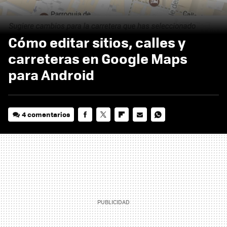
Cómo editar sitios, calles y
carreteras en Google Maps
para Android
4 comentarios
FACEBOOK
TWITTER
FLIPBOARD
E-
WHATSAPP
MAIL