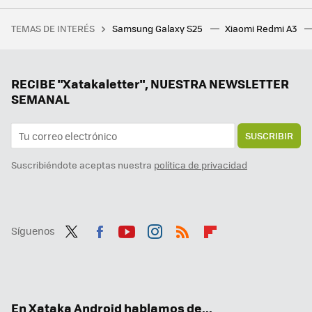
La pantalla de tu móvil en la tele gracias al Fire TV: este truco es una maravilla
TEMAS DE INTERÉS
Samsung Galaxy S25
Xiaomi Redmi A3
¿Sabías que existe la estafa del Bizum inverso? Así es cómo te atrapan
RECIBE "Xatakaletter", NUESTRA NEWSLETTER
SEMANAL
SUSCRIBIR
Suscribiéndote aceptas nuestra
política de privacidad
Síguenos
Twit
Fac
You
Inst
RSS
Flip
ter
ebo
tub
agr
boa
ok
e
am
rd
En Xataka Android hablamos de...