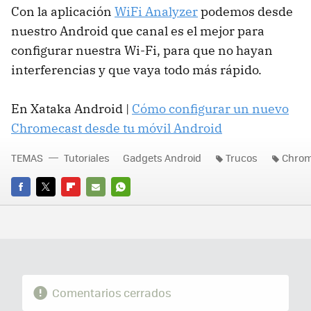
Con la aplicación
WiFi Analyzer
podemos desde
nuestro Android que canal es el mejor para
configurar nuestra Wi-Fi, para que no hayan
interferencias y que vaya todo más rápido.
En Xataka Android |
Cómo configurar un nuevo
Chromecast desde tu móvil Android
TEMAS
Tutoriales
Gadgets Android
Trucos
Chrom
FACEBOOK
TWITTER
FLIPBOARD
E-
WHATSAPP
MAIL
Comentarios cerrados