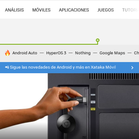
ANÁLISIS
MÓVILES
APLICACIONES
JUEGOS
TUTORI
HOY SE HABLA DE
Android Auto
HyperOS 3
Nothing
Google Maps
Ch
📲 Sigue las novedades de Android y más en Xataka Móvil