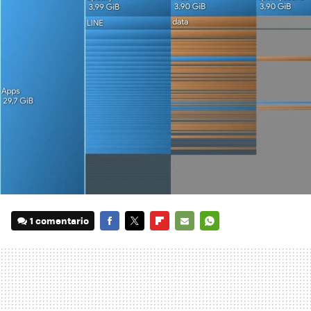
1 comentario
FACEBOOK
TWITTER
FLIPBOARD
E-
WHATSAPP
MAIL