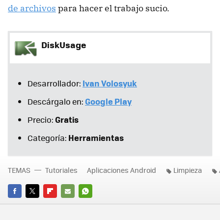
de archivos
para hacer el trabajo sucio.
DiskUsage
Ivan Volosyuk
Desarrollador:
Google Play
Descárgalo en:
Gratis
Precio:
Herramientas
Categoría:
TEMAS
Tutoriales
Aplicaciones Android
Limpieza
FACEBOOK
TWITTER
FLIPBOARD
E-
WHATSAPP
MAIL