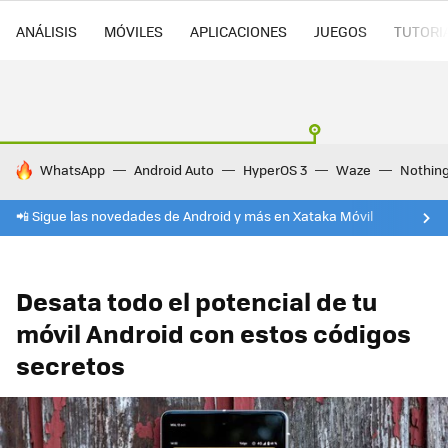
ANÁLISIS
MÓVILES
APLICACIONES
JUEGOS
TUTORI
HOY SE HABLA DE
WhatsApp
Android Auto
HyperOS 3
Waze
Nothin
📲 Sigue las novedades de Android y más en Xataka Móvil
Desata todo el potencial de tu
móvil Android con estos códigos
secretos