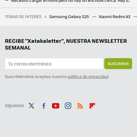
Necesito cargar el móvil pero no hay un enchufe cerca. Hay dos formas de hacerlo
Cómo configurar una VPN en un móvil Android
TEMAS DE INTERÉS
Samsung Galaxy S25
Xiaomi Redmi A3
Da igual si es para ti o para hacer un regalo: un set de LEGO® es siempre un acierto y estos son los mejores que podemos comprar ahora
Mi nueva app favorita de mi Google Pixel es una que no estaba usando nunca
Este es el truco para compartir la pantalla de tu móvil en Android Auto y entretener así a tus pasajeros
RECIBE "Xatakaletter", NUESTRA NEWSLETTER
SEMANAL
SUSCRIBIR
Suscribiéndote aceptas nuestra
política de privacidad
Síguenos
Twit
Fac
You
Inst
RSS
Flip
ter
ebo
tub
agr
boa
ok
e
am
rd