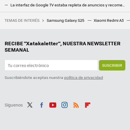
La interfaz de Google TV estaba repleta de anuncios y recomendaciones: les he dicho adiós cambiando solo un ajuste
Lo que más odio del modo oscuro es que no todas las aplicaciones lo tienen. Hasta ahora
TEMAS DE INTERÉS
Samsung Galaxy S25
Xiaomi Redmi A3
Se quería montar su primer PC gaming, y cometió uno de los errores más elementales a la hora de planear el diseño de su equipo
LG va a por Android Automotive. Llega una nueva plataforma y permitirá ver Youtube y Netflix en el coche
Que Android esté listo para conquistar el escritorio significa la muerte anunciada de Chrome OS. Google ya tiene su "anillo único"
RECIBE "Xatakaletter", NUESTRA NEWSLETTER
SEMANAL
SUSCRIBIR
Suscribiéndote aceptas nuestra
política de privacidad
Síguenos
Twit
Fac
You
Inst
RSS
Flip
ter
ebo
tub
agr
boa