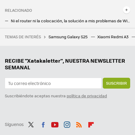
RELACIONADO
Ni el router ni la colocación, la solución a mis problemas de WiFi era más sencilla de lo que pensaba: cambiar el cable
Hace 7 años que tengo un Android TV y ojalá alguien me hubiera enseñado estos trucos
TEMAS DE INTERÉS
Samsung Galaxy S25
Xiaomi Redmi A3
Flexispot tiene el escritorio elevable ideal para trabajar tanto de pie como sentado, y ahora está más rebajado
Mi nueva app favorita de mi Google Pixel es una que no estaba usando nunca
Tener IA en el móvil está bien, pero un agente es mucho mejor. Magic AI de Honor me ha parecido tan útil como impresionante
RECIBE "Xatakaletter", NUESTRA NEWSLETTER
SEMANAL
SUSCRIBIR
Suscribiéndote aceptas nuestra
política de privacidad
Síguenos
Twit
Fac
You
Inst
RSS
Flip