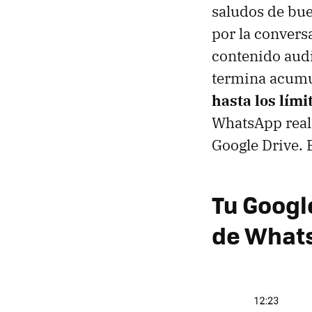
saludos de bu
por la convers
contenido audi
termina acumu
hasta los lími
WhatsApp reali
Google Drive. 
Tu Google
de What