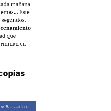
 cada mañana
memes... Este
s segundos,
macenamiento
dad que
terminan en
 copias