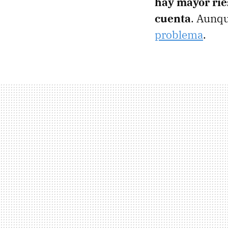
hay mayor rie
cuenta
. Aunq
problema
.