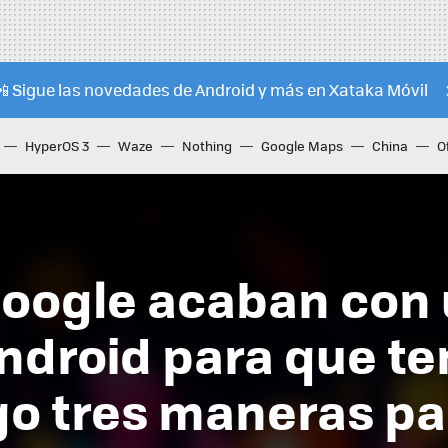
📲 Sigue las novedades de Android y más en Xataka Móvil
HyperOS 3
Waze
Nothing
Google Maps
China
O
ogle acaban con u
Android para que t
go tres maneras pa