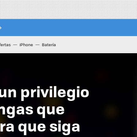
fertas
iPhone
Batería
n privilegio
engas que
ra que siga