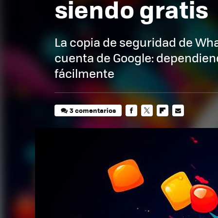
siendo gratis
La copia de seguridad de Wha
cuenta de Google: dependiend
fácilmente
3 comentarios
FACEBOOK
TWITTER
FLIPBOARD
E-
MAIL