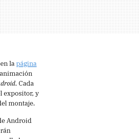
 en la
página
 animación
ndroid
. Cada
 expositor, y
del montaje.
 de Android
brán