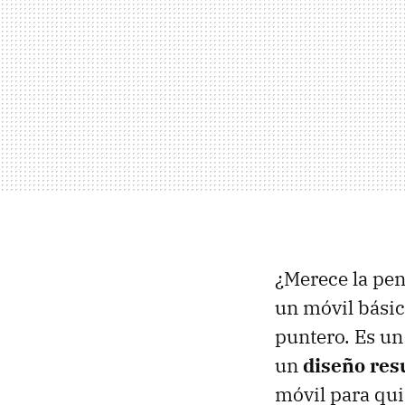
¿Merece la pen
un móvil básic
puntero. Es u
un
diseño res
móvil para qui