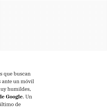
os que buscan
 ante un móvil
muy humildes,
 de Google
. Un
último de