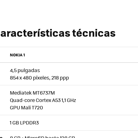
características técnicas
NOKIA 1
4,5 pulgadas
854 x 480 píxeles, 218 ppp
Mediatek MT6737M
Quad-core Cortex A53 1,1 GHz
GPU Mali T720
1 GB LPDDR3
8 GB + MicroSD hasta 128 GB