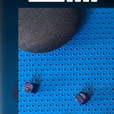
FACEBOOK
TWITTER
FLIPBOARD
E-
MAIL