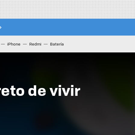
iPhone
Redmi
Batería
reto de vivir