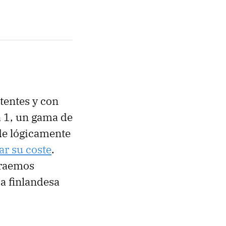
tentes y con
a 1, un gama de
de lógicamente
ar su coste
.
traemos
ca finlandesa