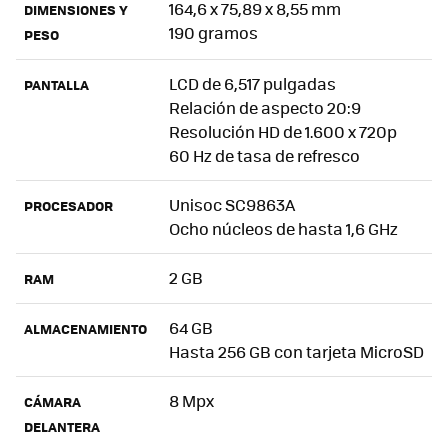
164,6 x 75,89 x 8,55 mm
DIMENSIONES Y
190 gramos
PESO
LCD de 6,517 pulgadas
PANTALLA
Relación de aspecto 20:9
Resolución HD de 1.600 x 720p
60 Hz de tasa de refresco
Unisoc SC9863A
PROCESADOR
Ocho núcleos de hasta 1,6 GHz
2 GB
RAM
64 GB
ALMACENAMIENTO
Hasta 256 GB con tarjeta MicroSD
8 Mpx
CÁMARA
DELANTERA