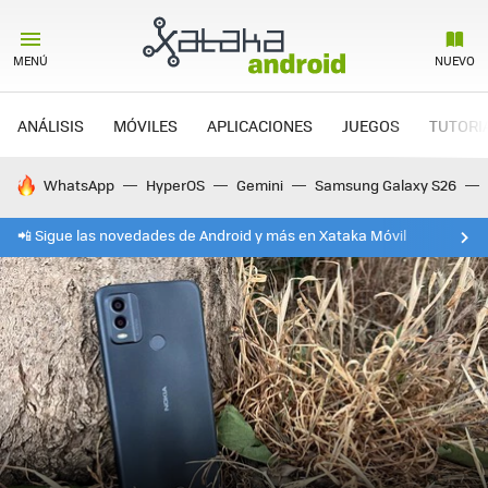
MENÚ
NUEVO
ANÁLISIS
MÓVILES
APLICACIONES
JUEGOS
TUTORI
HOY SE HABLA DE
WhatsApp
HyperOS
Gemini
Samsung Galaxy S26
📲 Sigue las novedades de Android y más en Xataka Móvil