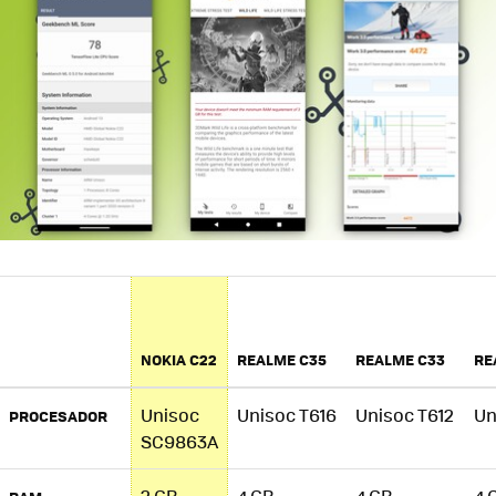
NOKIA C22
REALME C35
REALME C33
RE
Unisoc
Unisoc T616
Unisoc T612
Un
PROCESADOR
SC9863A
2 GB
4 GB
4 GB
4 