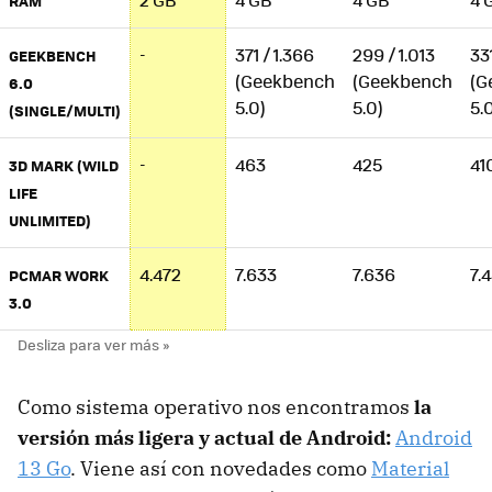
RAM
-
371 / 1.366
299 / 1.013
331
GEEKBENCH
(Geekbench
(Geekbench
(G
6.0
5.0)
5.0)
5.
(SINGLE/MULTI)
-
463
425
41
3D MARK (WILD
LIFE
UNLIMITED)
4.472
7.633
7.636
7.
PCMAR WORK
3.0
Como sistema operativo nos encontramos
la
versión más ligera y actual de Android:
Android
13 Go
. Viene así con novedades como
Material