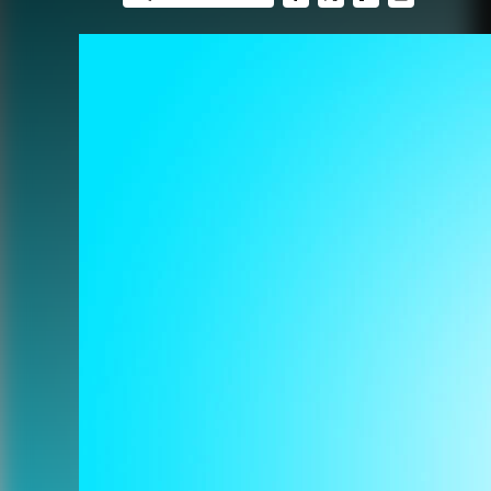
FACEBOOK
TWITTER
FLIPBOARD
E-
MAIL