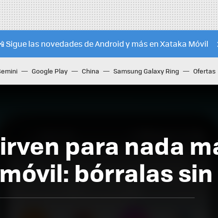
📲 Sigue las novedades de Android y más en Xataka Móvil
Gemini
Google Play
China
Samsung Galaxy Ring
Ofertas
sirven para nada m
 móvil: bórralas si