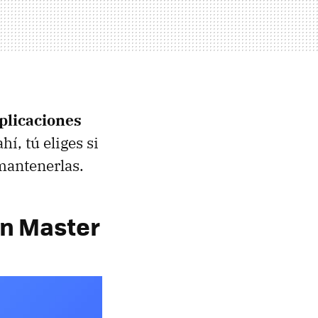
aplicaciones
í, tú eliges si
 mantenerlas.
an Master