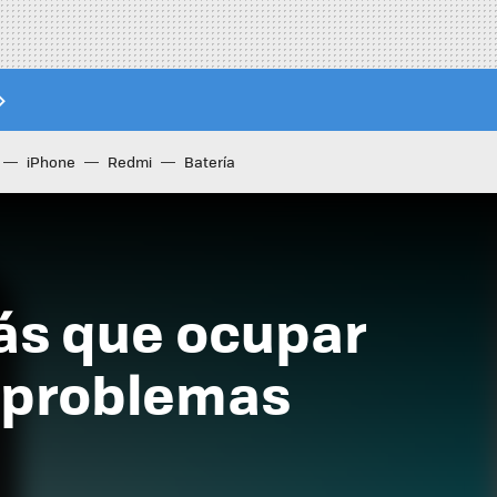
iPhone
Redmi
Batería
ás que ocupar
n problemas