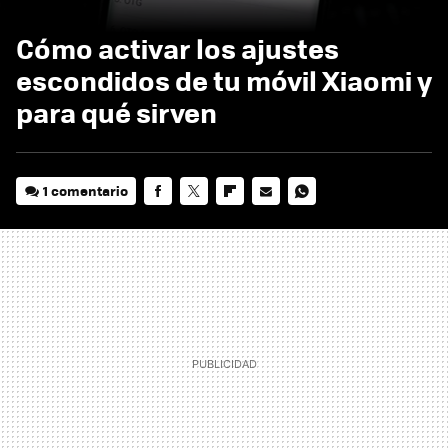
Cómo activar los ajustes
escondidos de tu móvil Xiaomi y
para qué sirven
1 comentario
FACEBOOK
TWITTER
FLIPBOARD
E-
WHATSAPP
MAIL