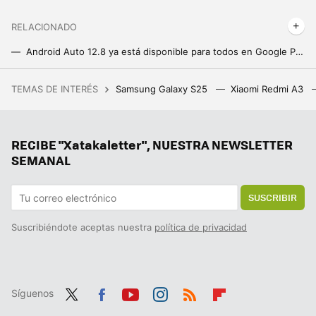
RELACIONADO
Android Auto 12.8 ya está disponible para todos en Google Play: qué cambia y cómo actualizar
Llegan cambios a Telegram tras el arresto de Pavel Durov: la app dice adiós a esta función
TEMAS DE INTERÉS
Samsung Galaxy S25
Xiaomi Redmi A3
Da igual si es para ti o para hacer un regalo: un set de LEGO® es siempre un acierto y estos son los mejores que podemos comprar ahora
La nueva actualización de Android trae una sorpresa de lo más útil para todo el mundo: un temporizador
RECIBE "Xatakaletter", NUESTRA NEWSLETTER
Tener IA en el móvil está bien, pero un agente es mucho mejor. Magic AI de Honor me ha parecido tan útil como impresionante
SEMANAL
SUSCRIBIR
Suscribiéndote aceptas nuestra
política de privacidad
Síguenos
Twit
Fac
You
Inst
RSS
Flip