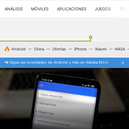
ANÁLISIS
MÓVILES
APLICACIONES
JUEGOS
TUT
HOY SE HABLA DE
Android
China
Ofertas
iPhone
Xiaomi
NASA
📲 Sigue las novedades de Android y más en Xataka Móvil