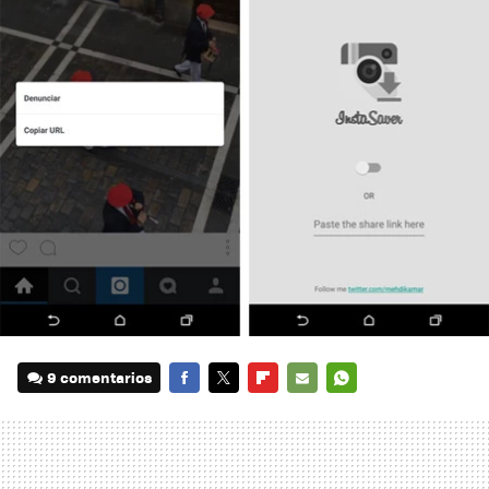
9 comentarios
FACEBOOK
TWITTER
FLIPBOARD
E-
WHATSAPP
MAIL