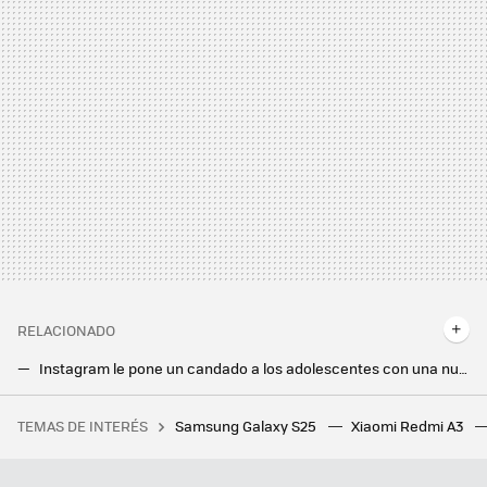
RELACIONADO
Instagram le pone un candado a los adolescentes con una nueva cuenta específica para ellos
Waze tenía tantas notificaciones que me distraía en Android Auto: así lo he configurado para tener solo lo importante
TEMAS DE INTERÉS
Samsung Galaxy S25
Xiaomi Redmi A3
Una jardinera ganó más de un millón de euros por el fallo de una web de juegos. Le dijeron que solo le pagarían 20.000, y ha ganado el juicio
La nueva actualización de Android trae una sorpresa de lo más útil para todo el mundo: un temporizador