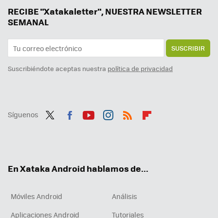
Tener IA en el móvil está bien, pero un agente es mucho mejor. Magic AI de Honor me ha parecido tan útil como impresionante
RECIBE "Xatakaletter", NUESTRA NEWSLETTER
SEMANAL
SUSCRIBIR
Suscribiéndote aceptas nuestra
política de privacidad
Síguenos
Twit
Fac
You
Inst
RSS
Flip
ter
ebo
tub
agr
boa
ok
e
am
rd
En Xataka Android hablamos de...
Móviles Android
Análisis
Aplicaciones Android
Tutoriales