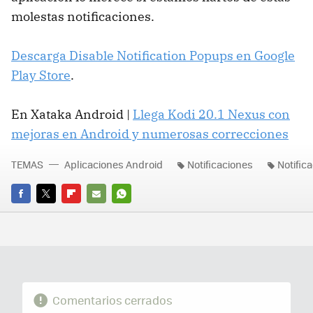
molestas notificaciones.
Descarga Disable Notification Popups en Google
Play Store
.
En Xataka Android |
Llega Kodi 20.1 Nexus con
mejoras en Android y numerosas correcciones
TEMAS
Aplicaciones Android
Notificaciones
Notific
FACEBOOK
TWITTER
FLIPBOARD
E-
WHATSAPP
MAIL
Comentarios cerrados