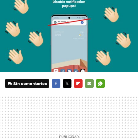
Sin comentarios
FACEBOOK
TWITTER
FLIPBOARD
E-
WHATSAPP
MAIL