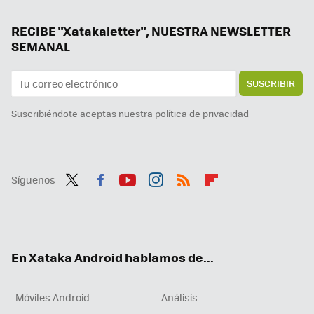
Una de las mejores alternativas a Google Play dice adiós definitivamente: la Amazon Appstore desaparece
La mejor IA de Grok llega gratis y por sorpresa: ya puedes usar Grok 3
RECIBE "Xatakaletter", NUESTRA NEWSLETTER
SEMANAL
SUSCRIBIR
Suscribiéndote aceptas nuestra
política de privacidad
Síguenos
Twit
Fac
You
Inst
RSS
Flip
ter
ebo
tub
agr
boa
ok
e
am
rd
En Xataka Android hablamos de...
Móviles Android
Análisis