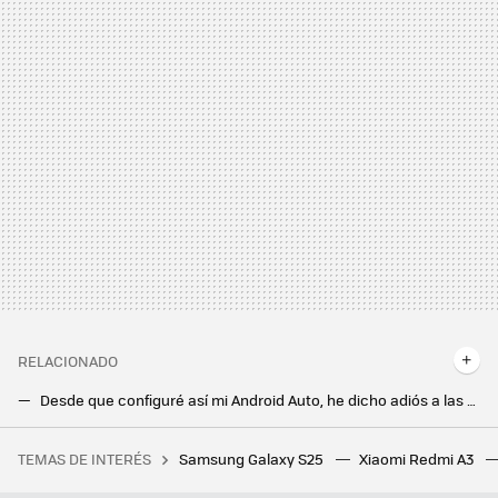
RELACIONADO
Desde que configuré así mi Android Auto, he dicho adiós a las multas de la DGT mientras conduzco
Las mejores VPN para Android. Cuál elegir en función de tus necesidades
TEMAS DE INTERÉS
Samsung Galaxy S25
Xiaomi Redmi A3
Tim Cook dijo que "Apple Intelligence introduce una nueva era para el iPhone". Ahora que está en español he podido comprobarlo