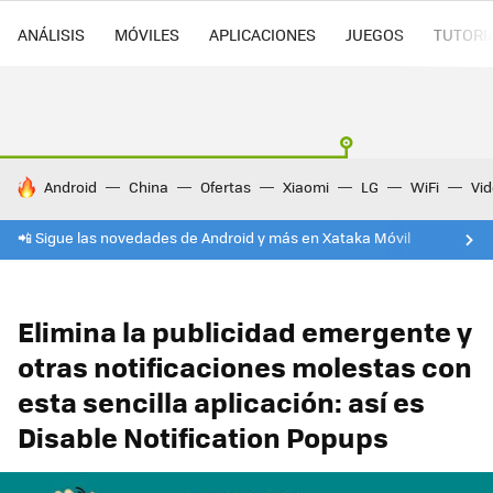
ANÁLISIS
MÓVILES
APLICACIONES
JUEGOS
TUTORI
HOY SE HABLA DE
Android
China
Ofertas
Xiaomi
LG
WiFi
Vi
📲 Sigue las novedades de Android y más en Xataka Móvil
Elimina la publicidad emergente y
otras notificaciones molestas con
esta sencilla aplicación: así es
Disable Notification Popups