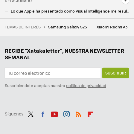
RELACIONADO
Lo que Apple ha presentado como Visual Intelligence me resulta familiar. Tengo una herramienta igual en mi Android desde 2017
Gemini Live se vuelve gratis por sorpresa. Te permite hablar con tu móvil Android como si fuese una persona
TEMAS DE INTERÉS
Samsung Galaxy S25
Xiaomi Redmi A3
El outlet de MediaMarkt tiene esta PlayStation 5 Pro rebajada, que sale por casi 100 euros menos
La nueva actualización de Android trae una sorpresa de lo más útil para todo el mundo: un temporizador
Gemini llega a Android Auto para que no te distraigas al volante: así es conducir con la IA de Google
RECIBE "Xatakaletter", NUESTRA NEWSLETTER
SEMANAL
SUSCRIBIR
Suscribiéndote aceptas nuestra
política de privacidad
Síguenos
Twit
Fac
You
Inst
RSS
Flip
ter
ebo
tub
agr
boa