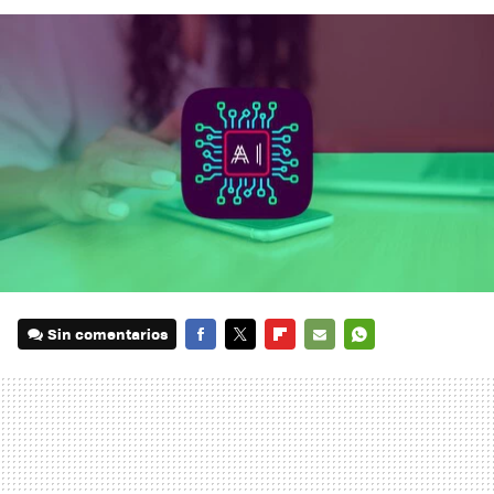
Sin comentarios
FACEBOOK
TWITTER
FLIPBOARD
E-
WHATSAPP
MAIL