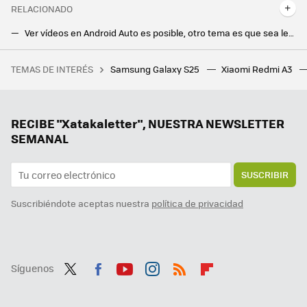
RELACIONADO
Ver vídeos en Android Auto es posible, otro tema es que sea legal. Todo lo que hay que saber
Si no escuchas los diálogos en Netflix, esta es la mejor solución: no toma ni un minuto y ha cambiado como veo series y películas
TEMAS DE INTERÉS
Samsung Galaxy S25
Xiaomi Redmi A3
Una jardinera ganó más de un millón de euros por el fallo de una web de juegos. Le dijeron que solo le pagarían 20.000, y ha ganado el juicio
La nueva actualización de Android trae una sorpresa de lo más útil para todo el mundo: un temporizador
Tener IA en el móvil está bien, pero un agente es mucho mejor. Magic AI de Honor me ha parecido tan útil como impresionante
RECIBE "Xatakaletter", NUESTRA NEWSLETTER
SEMANAL
SUSCRIBIR
Suscribiéndote aceptas nuestra
política de privacidad
Síguenos
Twit
Fac
You
Inst
RSS
Flip