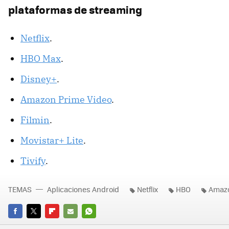
plataformas de streaming
Netflix
.
HBO Max
.
Disney+
.
Amazon Prime Video
.
Filmin
.
Movistar+ Lite
.
Tivify
.
TEMAS
Aplicaciones Android
Netflix
HBO
Amaz
FACEBOOK
TWITTER
FLIPBOARD
E-
WHATSAPP