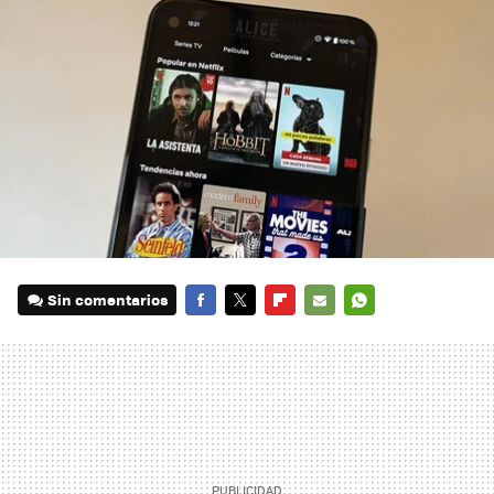
Sin comentarios
FACEBOOK
TWITTER
FLIPBOARD
E-
WHATSAPP
MAIL