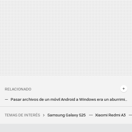
RELACIONADO
Pasar archivos de un móvil Android a Windows era un aburrimiento hasta que llegó 'Quick Share'. Ahora ha aprendido un truco para ser aún más rápido
Desbloqueaba mi móvil decenas de veces al día y no sabía para qué. Esta aplicación me pregunta justo lo mismo
TEMAS DE INTERÉS
Samsung Galaxy S25
Xiaomi Redmi A3
Tormenta perfecta en Spotify: tras perseguir a los usuarios del APK Premium, ahora oye anuncios por error hasta quien sí paga
La nueva actualización de Android trae una sorpresa de lo más útil para todo el mundo: un temporizador