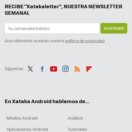
Tener IA en el móvil está bien, pero un agente es mucho mejor. Magic AI de Honor me ha parecido tan útil como impresionante
RECIBE "Xatakaletter", NUESTRA NEWSLETTER
SEMANAL
SUSCRIBIR
Suscribiéndote aceptas nuestra
política de privacidad
Síguenos
Twit
Fac
You
Inst
RSS
Flip
ter
ebo
tub
agr
boa
ok
e
am
rd
En Xataka Android hablamos de...
Móviles Android
Análisis
Aplicaciones Android
Tutoriales