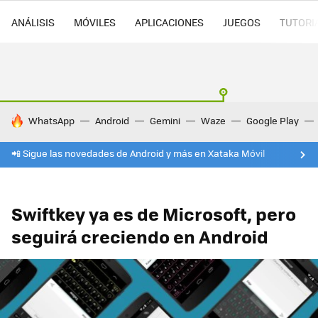
ANÁLISIS
MÓVILES
APLICACIONES
JUEGOS
TUTORI
HOY SE HABLA DE
WhatsApp
Android
Gemini
Waze
Google Play
📲 Sigue las novedades de Android y más en Xataka Móvil
Swiftkey ya es de Microsoft, pero
seguirá creciendo en Android