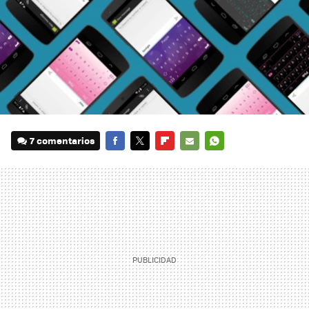
7 comentarios
FACEBOOK
TWITTER
FLIPBOARD
E-
WHATSAPP
MAIL