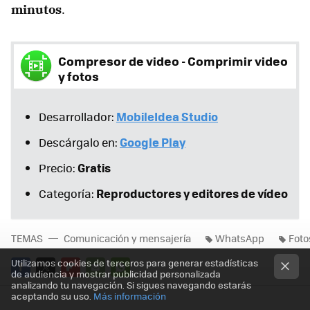
minutos
.
Compresor de video - Comprimir video
y fotos
MobileIdea Studio
Desarrollador:
Google Play
Descárgalo en:
Gratis
Precio:
Reproductores y editores de vídeo
Categoría:
TEMAS
Comunicación y mensajería
WhatsApp
Foto
Utilizamos cookies de terceros para generar estadísticas
de audiencia y mostrar publicidad personalizada
analizando tu navegación. Si sigues navegando estarás
FACEBOOK
TWITTER
FLIPBOARD
E-
WHATSAPP
aceptando su uso.
Más información
MAIL