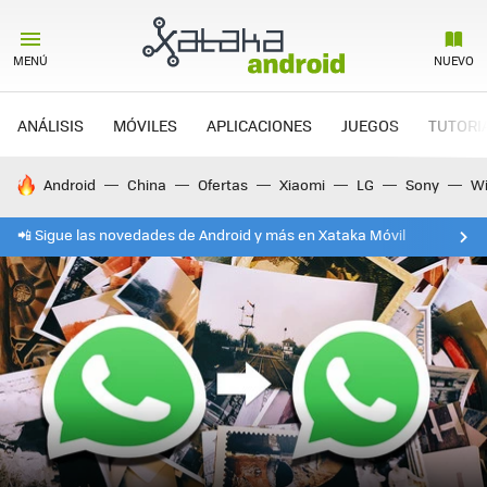
MENÚ
NUEVO
ANÁLISIS
MÓVILES
APLICACIONES
JUEGOS
TUTORI
HOY SE HABLA DE
Android
China
Ofertas
Xiaomi
LG
Sony
Wi
📲 Sigue las novedades de Android y más en Xataka Móvil