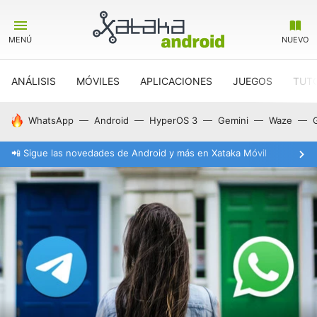
MENÚ
NUEVO
ANÁLISIS
MÓVILES
APLICACIONES
JUEGOS
TUT
HOY SE HABLA DE
WhatsApp
Android
HyperOS 3
Gemini
Waze
📲 Sigue las novedades de Android y más en Xataka Móvil