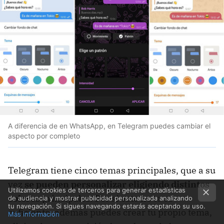
A diferencia de en WhatsApp, en Telegram puedes cambiar el
aspecto por completo
Telegram tiene cinco temas principales, que a su
vez
se pueden personalizar eligiendo distintos
Utilizamos cookies de terceros para generar estadísticas
colores
principales. Por si esto no te es
de audiencia y mostrar publicidad personalizada analizando
tu navegación. Si sigues navegando estarás aceptando su uso.
suficiente, además puedes crear tu propio tema,
Más información