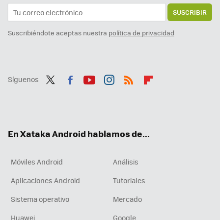
SUSCRIBIR
Suscribiéndote aceptas nuestra
política de privacidad
Síguenos
Twit
Fac
You
Inst
RSS
Flip
ter
ebo
tub
agr
boa
ok
e
am
rd
En Xataka Android hablamos de...
Móviles Android
Análisis
Aplicaciones Android
Tutoriales
Sistema operativo
Mercado
Huawei
Google