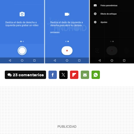
23 comentarios
FACEBOOK
TWITTER
FLIPBOARD
E-
WHATSAPP
MAIL