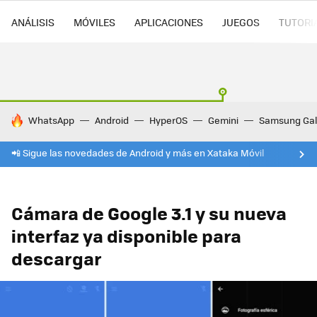
ANÁLISIS
MÓVILES
APLICACIONES
JUEGOS
TUTORI
HOY SE HABLA DE
WhatsApp
Android
HyperOS
Gemini
Samsung Gal
📲 Sigue las novedades de Android y más en Xataka Móvil
Cámara de Google 3.1 y su nueva
interfaz ya disponible para
descargar