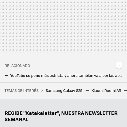
RELACIONADO
YouTube se pone más estricta y ahora también va a por las aplicaciones que bloquean anuncios
La cámara del Galaxy S23 tiene un nuevo zoom: así puedes conseguirlo
TEMAS DE INTERÉS
Samsung Galaxy S25
Xiaomi Redmi A3
Francia recibe más turistas que nadie. Ahora ha tenido una idea para limitarlo: poner los vuelos carísimos
Han pasado 48 años y ésta todavía es una de las mejores películas de la Segunda Guerra Mundial. Y la tienes en streaming
Es una de las series de ciencia ficción más fascinantes que he visto, del creador de '28 días después'. La tienes en streaming
RECIBE "Xatakaletter", NUESTRA NEWSLETTER
SEMANAL