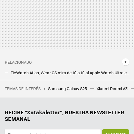
RELACIONADO
TicWatch Atlas, Wear OS mira de tú a tú al Apple Watch Ultra con un reloj pensado para resistir lo que le echen
No sabía si era mejor un reloj inteligente o una pulsera inteligente, así que he comprado los dos. Un año después ya tengo la respuesta
TEMAS DE INTERÉS
Samsung Galaxy S25
Xiaomi Redmi A3
Bali quiso atraer a todos los nómadas digitales con medidas increíbles. Así les va tres años después
Así son los increíbles plegables en los que trabaja Samsung: una consola de videojuegos y un Galaxy Z Flip como nunca habíamos visto
Ni Samsung ni Apple, el campeón en móviles ultradelgados es este fabricante chino que sigue sin llegar a Europa
RECIBE "Xatakaletter", NUESTRA NEWSLETTER
SEMANAL