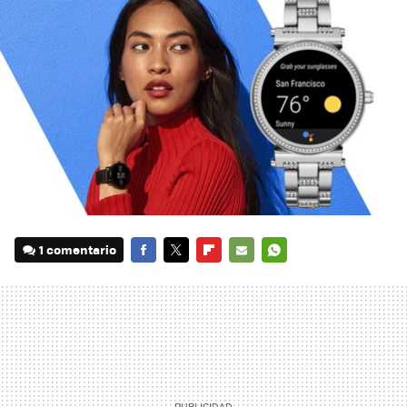
1 comentario
FACEBOOK
TWITTER
FLIPBOARD
E-
WHATSAPP
MAIL