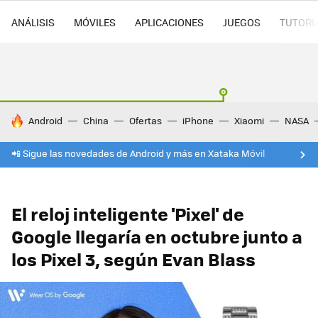
ANÁLISIS
MÓVILES
APLICACIONES
JUEGOS
TUTORI
HOY SE HABLA DE
Android
China
Ofertas
iPhone
Xiaomi
NASA
📲 Sigue las novedades de Android y más en Xataka Móvil
El reloj inteligente 'Pixel' de
Google llegaría en octubre junto a
los Pixel 3, según Evan Blass