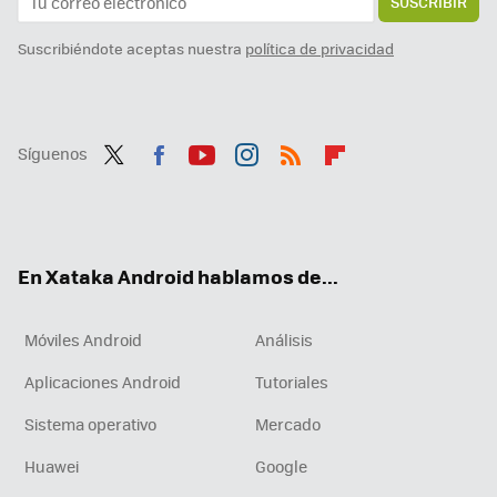
SUSCRIBIR
Suscribiéndote aceptas nuestra
política de privacidad
Síguenos
Twit
Fac
You
Inst
RSS
Flip
ter
ebo
tub
agr
boa
ok
e
am
rd
En Xataka Android hablamos de...
Móviles Android
Análisis
Aplicaciones Android
Tutoriales
Sistema operativo
Mercado
Huawei
Google