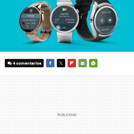
4 comentarios
FACEBOOK
TWITTER
FLIPBOARD
E-
WHATSAPP
MAIL