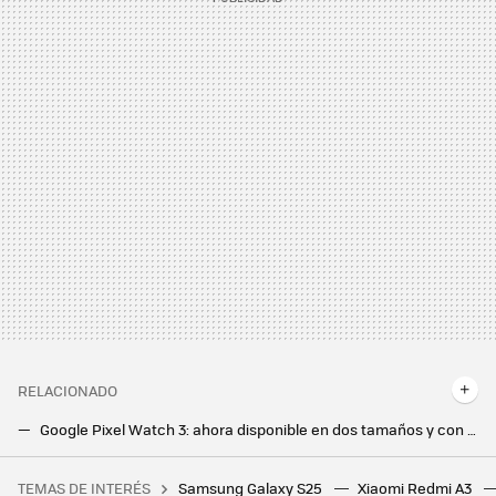
RELACIONADO
Google Pixel Watch 3: ahora disponible en dos tamaños y con una pantalla el doble de brillante que la generación anterior
TicWatch Atlas, Wear OS mira de tú a tú al Apple Watch Ultra con un reloj pensado para resistir lo que le echen
TEMAS DE INTERÉS
Samsung Galaxy S25
Xiaomi Redmi A3