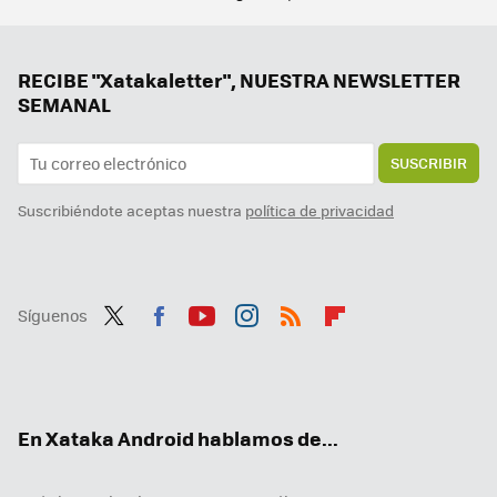
El milenial japonés que hace negocio de la soledad: se alquila a sí mismo y gana 80.000 dólares al año... solo por estar
La última actualización de Samsung Health está reinventando al Galaxy Ring: ahora es más útil todo el día
Android para coches está a punto para llenarse de aplicaciones. La clave es un nuevo programa para Android Automotive
RECIBE "Xatakaletter", NUESTRA NEWSLETTER
SEMANAL
SUSCRIBIR
Suscribiéndote aceptas nuestra
política de privacidad
Síguenos
Twit
Fac
You
Inst
RSS
Flip
ter
ebo
tub
agr
boa
ok
e
am
rd
En Xataka Android hablamos de...