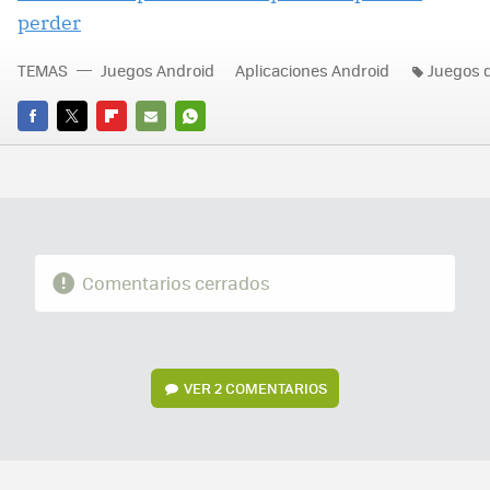
perder
TEMAS
Juegos Android
Aplicaciones Android
Juegos d
FACEBOOK
TWITTER
FLIPBOARD
E-
WHATSAPP
MAIL
Comentarios cerrados
VER
2 COMENTARIOS