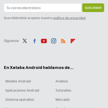
SUSCRIBIR
Suscribiéndote aceptas nuestra
política de privacidad
Síguenos
Twit
Fac
You
Inst
RSS
Flip
ter
ebo
tub
agr
boa
ok
e
am
rd
En Xataka Android hablamos de...
Móviles Android
Análisis
Aplicaciones Android
Tutoriales
Sistema operativo
Mercado