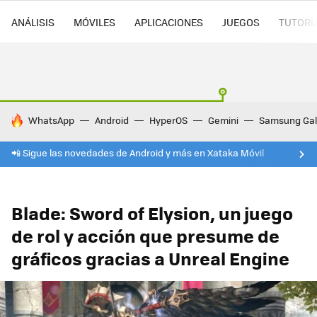
ANÁLISIS
MÓVILES
APLICACIONES
JUEGOS
TUTORI
HOY SE HABLA DE
WhatsApp
Android
HyperOS
Gemini
Samsung Gal
📲 Sigue las novedades de Android y más en Xataka Móvil
Blade: Sword of Elysion, un juego
de rol y acción que presume de
gráficos gracias a Unreal Engine