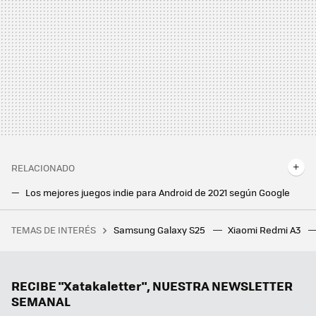
RELACIONADO
Los mejores juegos indie para Android de 2021 según Google
Google lanza I/O Pinball, un divertido juego protagonizado por Android, Chrome, Flutter y Firebase
TEMAS DE INTERÉS
Samsung Galaxy S25
Xiaomi Redmi A3
El año mágico de la animación: cinco películas están copando la taquilla y Pixar no tiene nada que ver con ninguna de ellas
RECIBE "Xatakaletter", NUESTRA NEWSLETTER
SEMANAL