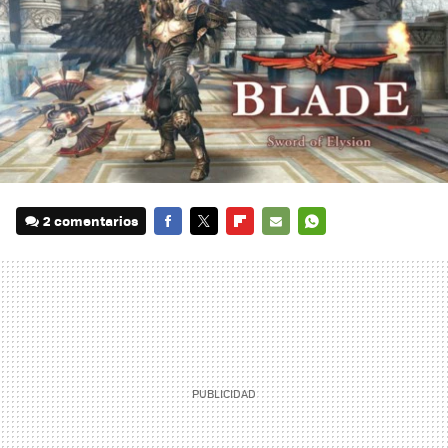
2 comentarios
FACEBOOK
TWITTER
FLIPBOARD
E-
WHATSAPP
MAIL