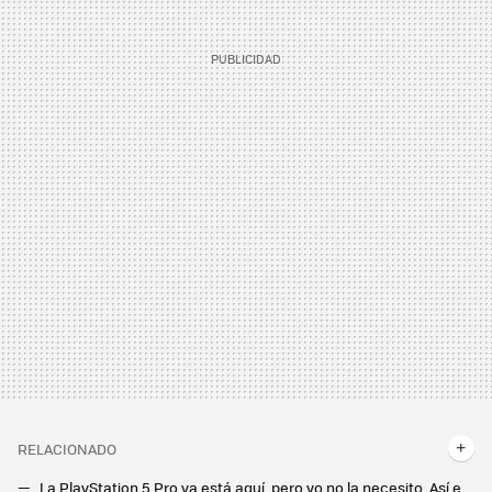
RELACIONADO
La PlayStation 5 Pro ya está aquí, pero yo no la necesito. Así es como juego a la Play desde mi móvil Android