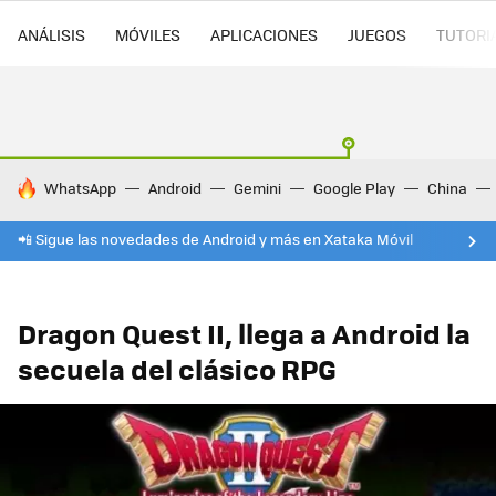
ANÁLISIS
MÓVILES
APLICACIONES
JUEGOS
TUTORI
HOY SE HABLA DE
WhatsApp
Android
Gemini
Google Play
China
📲 Sigue las novedades de Android y más en Xataka Móvil
Dragon Quest II, llega a Android la
secuela del clásico RPG