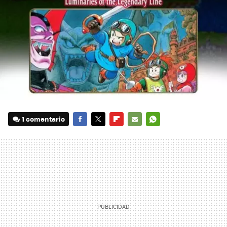
1 comentario
FACEBOOK
TWITTER
FLIPBOARD
E-
WHATSAPP
MAIL