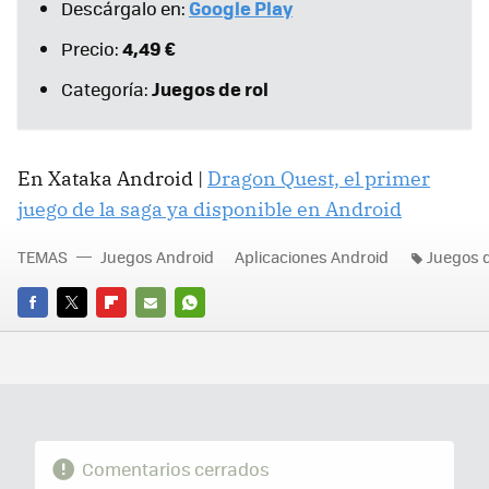
Google Play
Descárgalo en:
4,49 €
Precio:
Juegos de rol
Categoría:
En Xataka Android |
Dragon Quest, el primer
juego de la saga ya disponible en Android
TEMAS
Juegos Android
Aplicaciones Android
Juegos d
FACEBOOK
TWITTER
FLIPBOARD
E-
WHATSAPP
MAIL
Comentarios cerrados