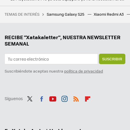
Estos cinco juegos Android me han costado menos que una merienda. Y voy a disfrutarlos más
TEMAS DE INTERÉS
Samsung Galaxy S25
Xiaomi Redmi A3
Imagina faltar un día al rodaje de Breaking Bad y que los guionistas terminen creando uno de los personajes más carismáticos de la serie en tu ausencia
La nueva actualización de Android trae una sorpresa de lo más útil para todo el mundo: un temporizador
Tener IA en el móvil está bien, pero un agente es mucho mejor. Magic AI de Honor me ha parecido tan útil como impresionante
RECIBE "Xatakaletter", NUESTRA NEWSLETTER
SEMANAL
SUSCRIBIR
Suscribiéndote aceptas nuestra
política de privacidad
Síguenos
Twit
Fac
You
Inst
RSS
Flip
ter
ebo
tub
agr
boa
ok
e
am
rd