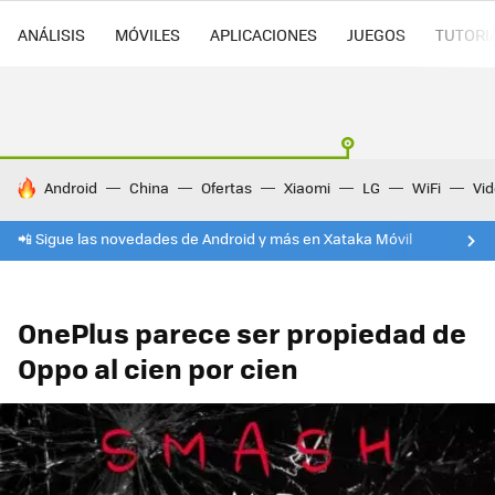
ANÁLISIS
MÓVILES
APLICACIONES
JUEGOS
TUTORI
HOY SE HABLA DE
Android
China
Ofertas
Xiaomi
LG
WiFi
Vi
📲 Sigue las novedades de Android y más en Xataka Móvil
OnePlus parece ser propiedad de
Oppo al cien por cien