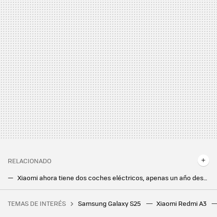
RELACIONADO
Xiaomi ahora tiene dos coches eléctricos, apenas un año después del primero. Así es el nuevo Xiaomi YU7
Xiaomi no es sólo móviles, ahora también tiene un walkie-talkie barato con alcance casi ilimitado: hasta miles de kilómetros
TEMAS DE INTERÉS
Samsung Galaxy S25
Xiaomi Redmi A3
El próximo tomo de Dragon Ball será el último escrito por Akira Toriyama y su largamente esperada portada supera toda expectativa