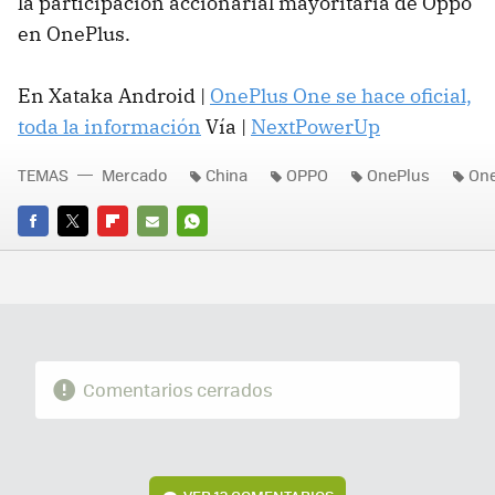
la participación accionarial mayoritaria de Oppo
en OnePlus.
En Xataka Android |
OnePlus One se hace oficial,
toda la información
Vía |
NextPowerUp
TEMAS
Mercado
China
OPPO
OnePlus
One
FACEBOOK
TWITTER
FLIPBOARD
E-
WHATSAPP
MAIL
Comentarios cerrados