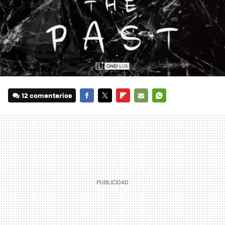
12 comentarios
FACEBOOK
TWITTER
FLIPBOARD
E-
WHATSAPP
MAIL