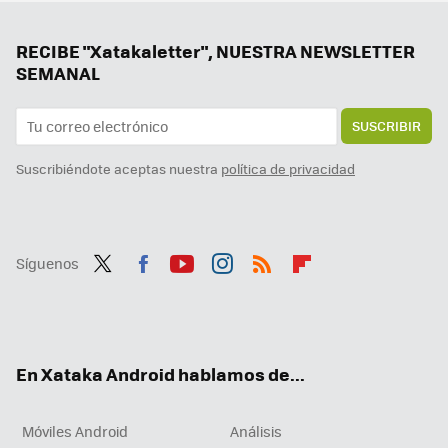
El fundador de Google tiene clara "la forma perfecta de ganar la carrera de la IA": que sus ingenieros trabajen 60 horas
Los móviles plegables también pueden ser baratos: estos son los mejores que vimos en el MWC
RECIBE "Xatakaletter", NUESTRA NEWSLETTER
SEMANAL
SUSCRIBIR
Suscribiéndote aceptas nuestra
política de privacidad
Síguenos
Twit
Fac
You
Inst
RSS
Flip
ter
ebo
tub
agr
boa
ok
e
am
rd
En Xataka Android hablamos de...
Móviles Android
Análisis