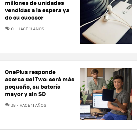
millones de unidades
vendidas a la espera ya
de su sucesor
COMENTARIOS
0
HACE 11 AÑOS
OnePlus responde
acerca del Two: será más
pequeño, su batería
mayor y sin SD
COMENTARIOS
38
HACE 11 AÑOS