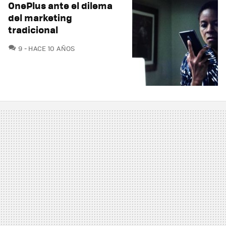
OnePlus ante el dilema
del marketing
tradicional
COMENTARIOS
9
HACE 10 AÑOS