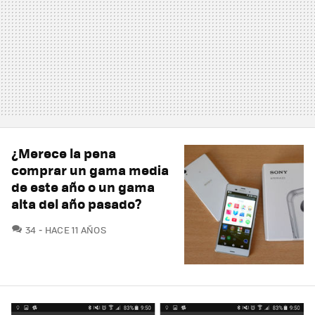
¿Merece la pena
comprar un gama media
de este año o un gama
alta del año pasado?
COMENTARIOS
34
HACE 11 AÑOS