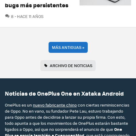
bugs más persistentes
COMENTARIOS
8
HACE 11 AÑOS
MÁS ANTIGUAS
»
ARCHIVO DE NOTICIAS
Noticias de OnePlus One en Xataka Android
OnePlus es un
nuevo fabricante chino
con ciertas reminiscencias
de Oppo. No en vano, su fundador Pete Lau, estuvo trabajando
para Oppo antes de decidirse a lanzar su propia firma. Con esto,
todo apunta a que los movimientos de OnePlus estarán bastante
ligados a Oppo, así que no sorprenderá el anuncio de que
One
Plus se asocie también a CyanogenMod
, que está consiguiendo