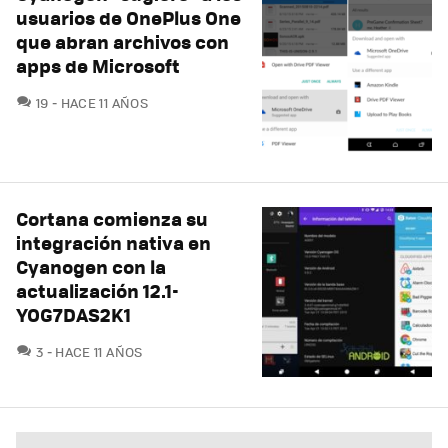
usuarios de OnePlus One
que abran archivos con
apps de Microsoft
COMENTARIOS
19
HACE 11 AÑOS
Cortana comienza su
integración nativa en
Cyanogen con la
actualización 12.1-
YOG7DAS2K1
COMENTARIOS
3
HACE 11 AÑOS