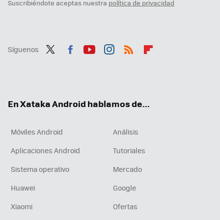
Suscribiéndote aceptas nuestra
política de privacidad
Síguenos
Twit
Fac
You
Inst
RSS
Flip
ter
ebo
tub
agr
boa
ok
e
am
rd
En Xataka Android hablamos de...
Móviles Android
Análisis
Aplicaciones Android
Tutoriales
Sistema operativo
Mercado
Huawei
Google
Xiaomi
Ofertas