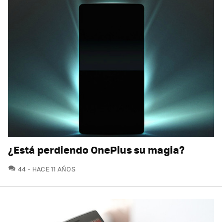
¿Está perdiendo OnePlus su magia?
COMENTARIOS
44
HACE 11 AÑOS