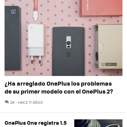
¿Ha arreglado OnePlus los problemas
de su primer modelo con el OnePlus 2?
COMENTARIOS
28
HACE 11 AÑOS
OnePlus One registra 1.5