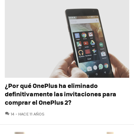
¿Por qué OnePlus ha eliminado
definitivamente las invitaciones para
comprar el OnePlus 2?
COMENTARIOS
14
HACE 11 AÑOS