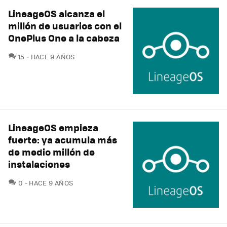
LineageOS alcanza el
millón de usuarios con el
OnePlus One a la cabeza
COMENTARIOS
15
HACE 9 AÑOS
LineageOS empieza
fuerte: ya acumula más
de medio millón de
instalaciones
COMENTARIOS
0
HACE 9 AÑOS