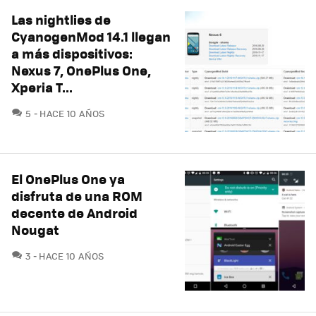
Las nightlies de
CyanogenMod 14.1 llegan
a más dispositivos:
Nexus 7, OnePlus One,
Xperia T...
COMENTARIOS
5
HACE 10 AÑOS
El OnePlus One ya
disfruta de una ROM
decente de Android
Nougat
COMENTARIOS
3
HACE 10 AÑOS