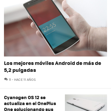
Los mejores móviles Android de más de
5,2 pulgadas
COMENTARIOS
11
HACE 11 AÑOS
Cyanogen OS 12 se
actualiza en el OnePlus
One solucionando sus