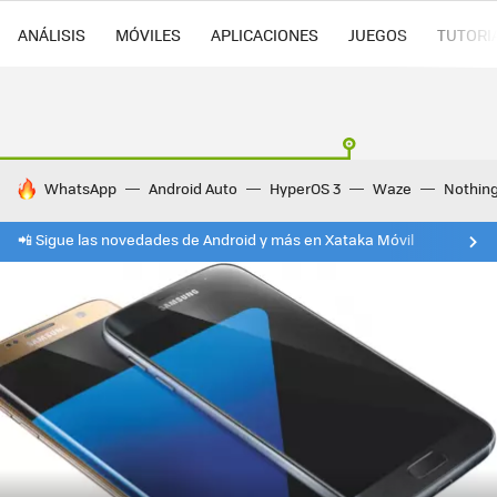
ANÁLISIS
MÓVILES
APLICACIONES
JUEGOS
TUTORI
HOY SE HABLA DE
WhatsApp
Android Auto
HyperOS 3
Waze
Nothin
📲 Sigue las novedades de Android y más en Xataka Móvil