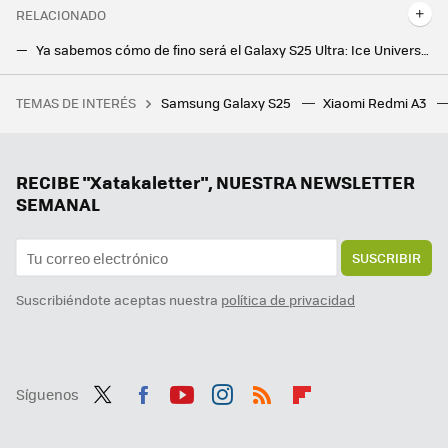
RELACIONADO
Ya sabemos cómo de fino será el Galaxy S25 Ultra: Ice Universe ha filtrado las dimensiones del próximo flagship de Samsung
Así será la próxima bestia de Samsung, el Samsung Galaxy S25 Ultra, según OnLeaks
TEMAS DE INTERÉS
Samsung Galaxy S25
Xiaomi Redmi A3
Estamos cada vez más cerca de tener un ‘Bizum europeo’. La clave está en la interconexión entre plataformas
Samsung ya pone fecha a la versión final de One UI 7: estos Galaxy recibirán la actualización en solo unas semanas
Ni Samsung ni Apple, el campeón en móviles ultradelgados es este fabricante chino que sigue sin llegar a Europa
RECIBE "Xatakaletter", NUESTRA NEWSLETTER
SEMANAL
SUSCRIBIR
Suscribiéndote aceptas nuestra
política de privacidad
Síguenos
Twit
Fac
You
Inst
RSS
Flip