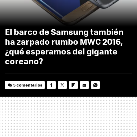
El barco de Samsung también
ha zarpado rumbo MWC 2016,
¿qué esperamos del gigante
coreano?
5 comentarios
FACEBOOK
TWITTER
FLIPBOARD
E-
WHATSAPP
MAIL