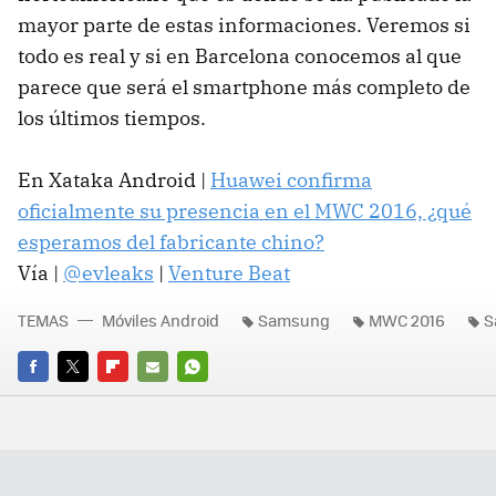
mayor parte de estas informaciones. Veremos si
todo es real y si en Barcelona conocemos al que
parece que será el smartphone más completo de
los últimos tiempos.
En Xataka Android |
Huawei confirma
oficialmente su presencia en el MWC 2016, ¿qué
esperamos del fabricante chino?
Vía |
@evleaks
|
Venture Beat
TEMAS
Móviles Android
Samsung
MWC 2016
S
FACEBOOK
TWITTER
FLIPBOARD
E-
WHATSAPP
MAIL