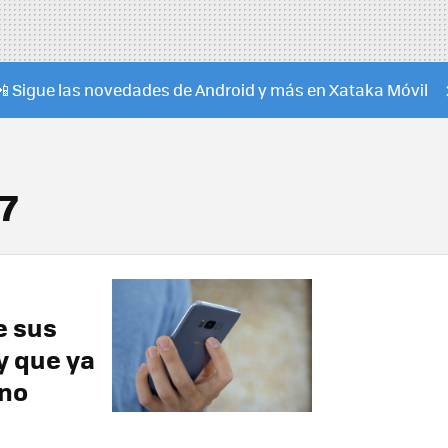
📲 Sigue las novedades de Android y más en Xataka Móvil
7
e sus
y que ya
 no