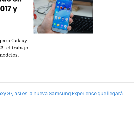
017 y
 para Galaxy
3: el trabajo
modelos.