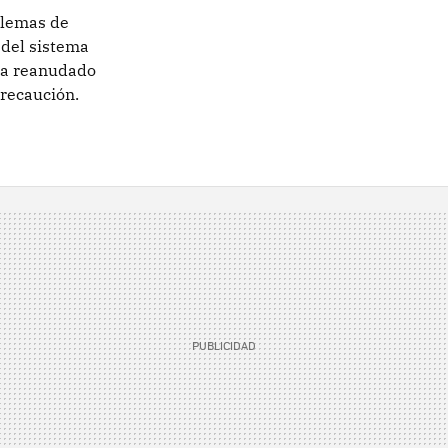
blemas de
 del sistema
ha reanudado
precaución.