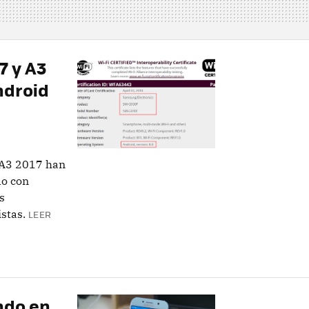
7 y A3
ndroid
 A3 2017 han
do con
s
stas.
LEER
ndo en