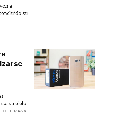
ven a
concluido su
ra
izarse
as
rse su ciclo
.
LEER MÁS »