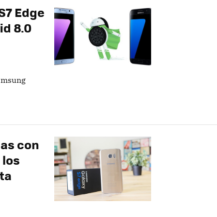
 S7 Edge
id 8.0
Samsung
mas con
 los
ta