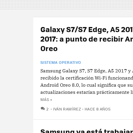
Galaxy S7/S7 Edge, A5 201
2017: a punto de recibir A
Oreo
SISTEMA OPERATIVO
Samsung Galaxy S7, S7 Edge, A5 2017 y
recibido la certificación Wi-Fi funcionan
Android Oreo 8.0, lo cual significa que su
actualizaciones estarían prácticamente li
MÁS »
COMENTARIOS
2
IVÁN RAMÍREZ
HACE 8 AÑOS
Samsung ya está trabaja