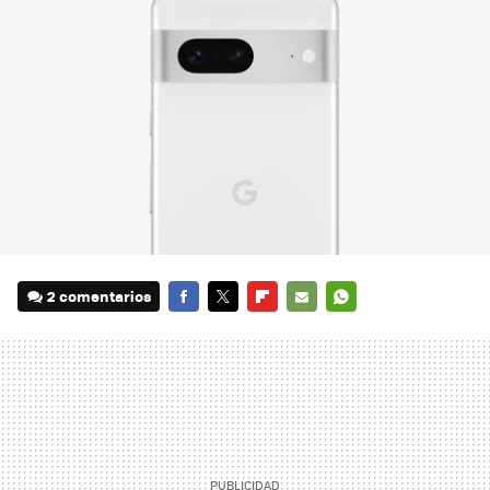
2 comentarios
FACEBOOK
TWITTER
FLIPBOARD
E-
WHATSAPP
MAIL