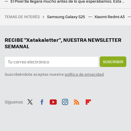
El Pixel 9a llegará mucho antes de lo que esperábamos. Esta es la fecha en la que podremos comprarlo, según Android Headlines
El futuro Pixel 11 recuperará una de las mejores funciones del Pixel 4, según las últimas filtraciones
TEMAS DE INTERÉS
Samsung Galaxy S25
Xiaomi Redmi A3
He instalado esta app en mi tele Xiaomi y estoy flipando con la cantidad de películas y canales que puedo ver sin tener que pagar ni un céntimo
La cámara de Google para los Pixel se actualiza con una novedad inédita: conectar cámaras remotas
Creíamos que el Galaxy S26 Ultra perdería una de sus mejores características, pero no será así: Samsung promete que se queda
RECIBE "Xatakaletter", NUESTRA NEWSLETTER
SEMANAL
SUSCRIBIR
Suscribiéndote aceptas nuestra
política de privacidad
Síguenos
Twit
Fac
You
Inst
RSS
Flip
ter
ebo
tub
agr
boa
ok
e
am
rd