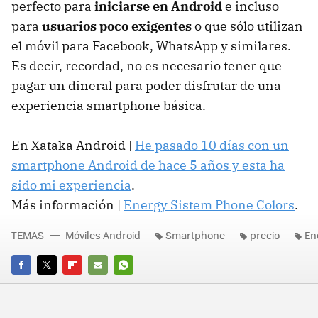
perfecto para
iniciarse en Android
e incluso
para
usuarios poco exigentes
o que sólo utilizan
el móvil para Facebook, WhatsApp y similares.
Es decir, recordad, no es necesario tener que
pagar un dineral para poder disfrutar de una
experiencia smartphone básica.
En Xataka Android |
He pasado 10 días con un
smartphone Android de hace 5 años y esta ha
sido mi experiencia
.
Más información |
Energy Sistem Phone Colors
.
TEMAS
Móviles Android
Smartphone
precio
En
FACEBOOK
TWITTER
FLIPBOARD
E-
WHATSAPP
MAIL