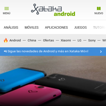
MENÚ
NUEVO
ANÁLISIS
MÓVILES
APLICACIONES
JUEGOS
TUTORI
HOY SE HABLA DE
Android
China
Ofertas
Xiaomi
LG
Sony
Wi
📲 Sigue las novedades de Android y más en Xataka Móvil