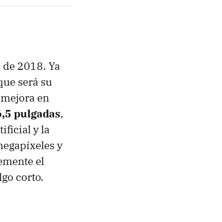
 de 2018. Ya
 que será su
 mejora en
6,5 pulgadas
,
ficial y la
megapíxeles y
emente el
lgo corto.