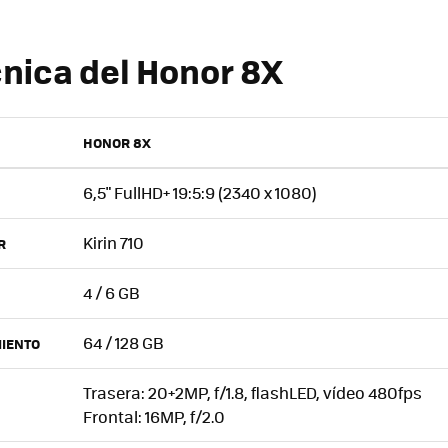
cnica del Honor 8X
HONOR 8X
6,5" FullHD+ 19:5:9 (2340 x 1080)
Kirin 710
R
4 / 6 GB
64 / 128 GB
IENTO
Trasera: 20+2MP, f/1.8, flashLED, vídeo 480fps
Frontal: 16MP, f/2.0