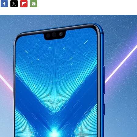
FACEBOOK
TWITTER
FLIPBOARD
E-
MAIL